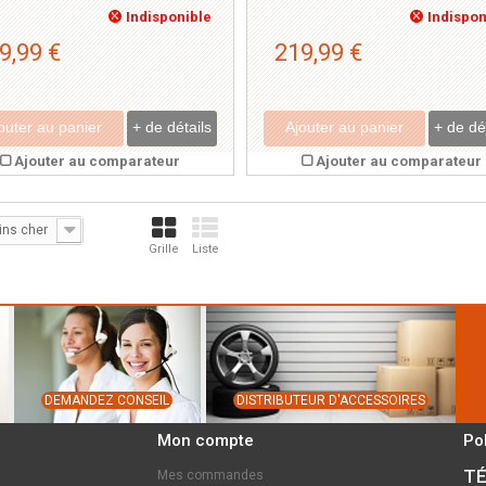
Indisponible
Indispon
9,99 €
219,99 €
outer au panier
+ de détails
Ajouter au panier
+ de dé
Ajouter au comparateur
Ajouter au comparateur
ins cher
Grille
Liste
DEMANDEZ CONSEIL
DISTRIBUTEUR D'ACCESSOIRES
Mon compte
Po
TÉ
Mes commandes