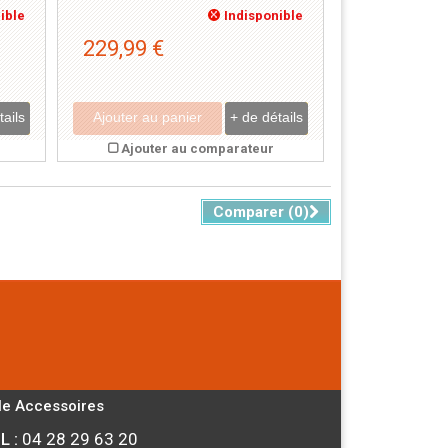
ible
Indisponible
229,99 €
tails
Ajouter au panier
+ de détails
Ajouter au comparateur
Comparer (
0
)
le Accessoires
L :
04 28 29 63 20