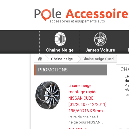
accessoires et équipements auto
Chaine Neige
Jantes Voiture
Chaine neige
Chaine neige Quad
CH
PROMOTIONS
Le
da
chaine neige
Pr
ré
montage rapide
le
NISSAN CUBE
[01/2010 -- 12/2011]
195/60R16 K 9mm
Paire de chaînes à
neige pour NISSAN...