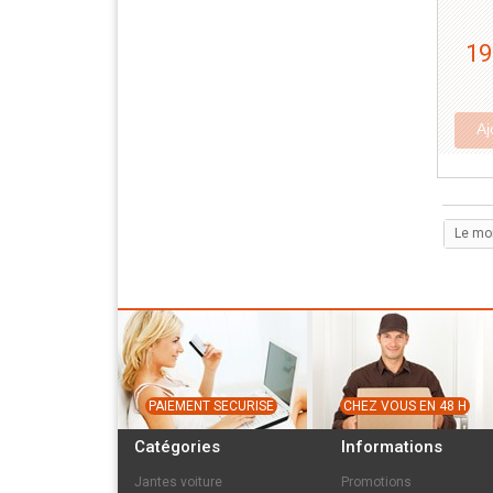
19
Aj
Le mo
PAIEMENT SECURISE
CHEZ VOUS EN 48 H
Catégories
Informations
Jantes voiture
Promotions