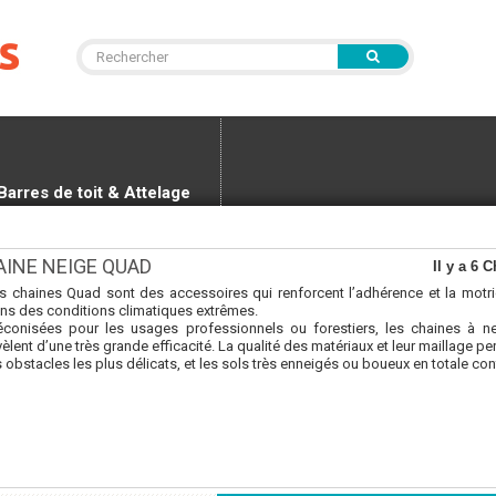
Barres de toit & Attelage
AINE NEIGE QUAD
Il y a 6
s chaines Quad sont des accessoires qui renforcent l’adhérence et la motri
ns des conditions climatiques extrêmes.
éconisées pour les usages professionnels ou forestiers, les chaines à 
vèlent d’une très grande efficacité. La qualité des matériaux et leur maillage pe
s obstacles les plus délicats, et les sols très enneigés ou boueux en totale con