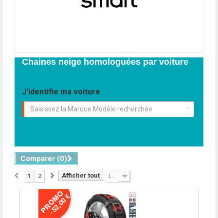
Chaines neige homologuées par voiture
J'identifie ma voiture
Saisissez la Marque Modèle recherchée
Comparer (
0
)
Afficher tout
1
2
Le moins cher
-52,00 €