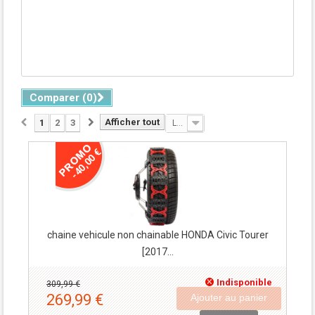
Comparer (
0
)
Afficher tout
1
2
3
Le moins cher
-40,00 €
chaine vehicule non chainable HONDA Civic Tourer
[2017...
Indisponible
309,99 €
269,99 €
Ajouter au panier