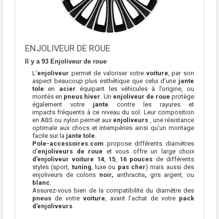
ENJOLIVEUR DE ROUE
Il y a 93 Enjoliveur de roue
L’
enjoliveur
permet de valoriser votre
voiture
, par son
aspect beaucoup plus esthétique que celui d’une
jante
tole
en
acier
équipant les véhicules à l’origine, ou
montés en
pneus hiver
. Un
enjoliveur de roue
protège
également votre
jante
contre les rayures et
impacts fréquents à ce niveau du sol. Leur composition
en ABS ou nylon permet aux
enjoliveurs
, une résistance
optimale aux chocs et intempéries ainsi qu’un montage
facile sur la
jante tole
.
Pole-accessoires.com
propose différents diamètres
d’
enjoliveurs de roue
et vous offre un large choix
d’enjoliveur voiture 14
,
15
,
16 pouces
de différents
styles (sport,
tuning
, luxe ou
pas cher
) mais aussi des
enjoliveurs de coloris
noir,
anthracite
,
gris argent, ou
blanc
.
Assurez-vous bien de la compatibilité du diamètre des
pneus
de votre
voiture
, avant l’achat de votre
pack
d’enjoliveurs
.