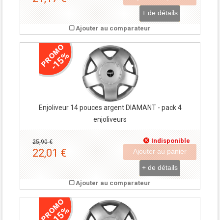
+ de détails
Ajouter au comparateur
-3,89 €
-15%
Enjoliveur 14 pouces argent DIAMANT - pack 4
enjoliveurs
Indisponible
25,90 €
22,01 €
Ajouter au panier
+ de détails
Ajouter au comparateur
-4,18 €
-15%