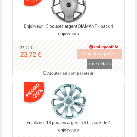
Enjoliveur 15 pouces argent DIAMANT - pack 4
enjoliveurs
Indisponible
27,90 €
23,72 €
Ajouter au panier
+ de détails
Ajouter au comparateur
-5,98 €
-20%
Enjoliveur 13 pouces argent RST - pack de 4
enjoliveurs