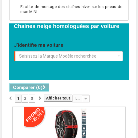
Facilité de montage des chaînes hiver sur les pneus de
mon MINI
Chaines neige homologuées par voiture
J'identifie ma voiture
Saisissez la Marque Modèle recherchée
Comparer (
0
)
Afficher tout
1
2
3
Le moins cher
-20,10 €