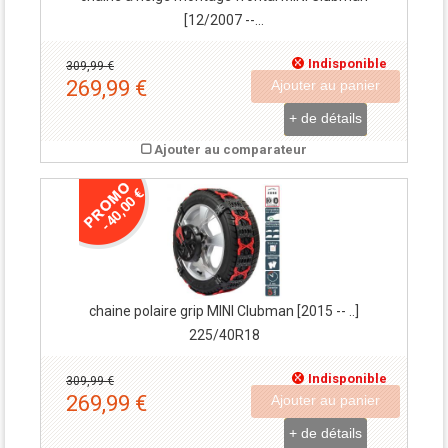
[12/2007 --...
Indisponible
309,99 €
269,99 €
Ajouter au panier
+ de détails
Ajouter au comparateur
-40,00 €
chaine polaire grip MINI Clubman [2015 -- ..]
225/40R18
Indisponible
309,99 €
269,99 €
Ajouter au panier
+ de détails