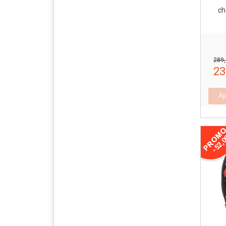
ch
289,
23
Aj
-52,0