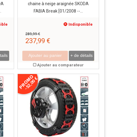
DA
chaine à neige araignée SKODA
.
FABIA Break [01/2008 --...
ible
Indisponible
289,99 €
237,99 €
tails
Ajouter au panier
+ de détails
Ajouter au comparateur
-52,00 €