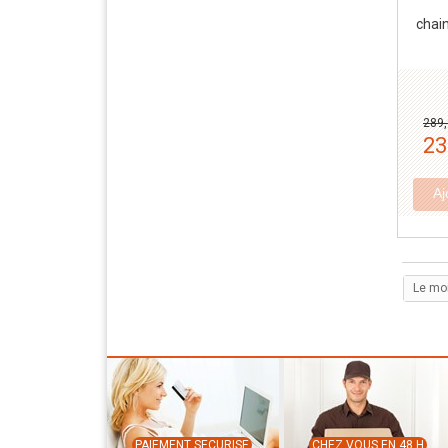
chai
289,
23
Aj
Le mo
PAIEMENT SECURISE
CHEZ VOUS EN 48 H