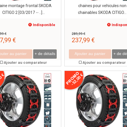
aine montage frontal SKODA
chaines pour vehicules non
CITIGO 2 [03/2017 -- ..]...
chainables SKODA CITIGO...
Indisponible
Indispon
99 €
289,99 €
7,99 €
237,99 €
outer au panier
+ de détails
Ajouter au panier
+ de dé
Ajouter au comparateur
Ajouter au comparateur
0 €
-52,00 €