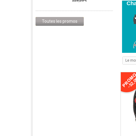
223,20 €
Cha
Toutes les promos
Le mo
-52,0