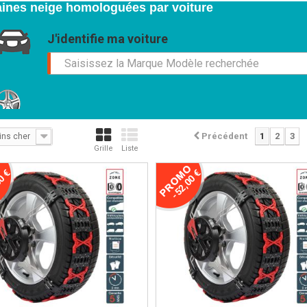
ines neige homologuées par voiture
J'identifie ma voiture
Saisissez la Marque Modèle recherchée
Précédent
1
2
3
ins cher
Grille
Liste
0 €
-52,00 €