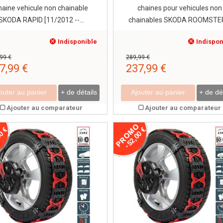
haine vehicule non chainable
chaines pour vehicules non
SKODA RAPID [11/2012 --...
chainables SKODA ROOMSTER
Indisponible
Indispon
99 €
289,99 €
7,99 €
237,99 €
outer au panier
+ de détails
Ajouter au panier
+ de dé
Ajouter au comparateur
Ajouter au comparateur
0 €
-52,00 €