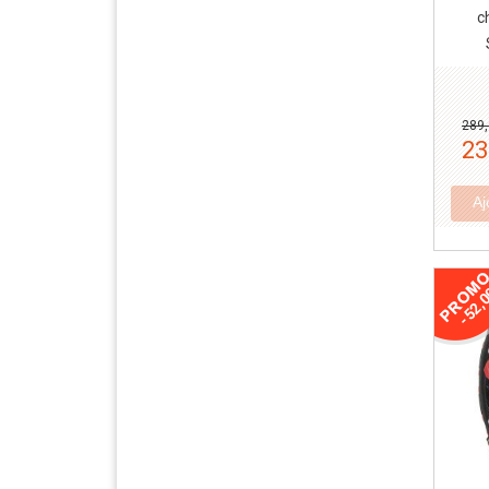
c
289,
23
Aj
-52,0