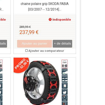
chaine polaire grip SKODA FABIA
...
[03/2007 -- 12/2014]...
ible
Indisponible
289,99 €
237,99 €
tails
Ajouter au panier
+ de détails
Ajouter au comparateur
-52,00 €