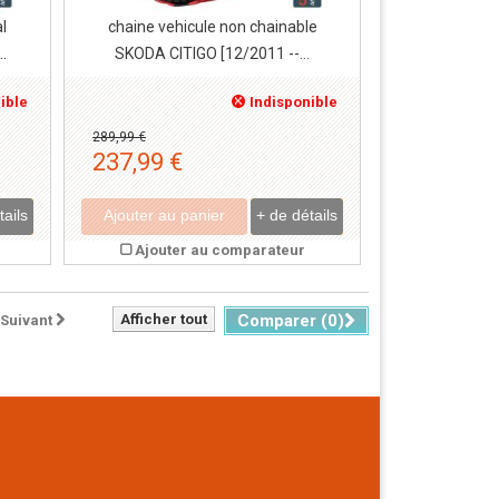
l
chaine vehicule non chainable
.
SKODA CITIGO [12/2011 --...
ible
Indisponible
289,99 €
237,99 €
tails
Ajouter au panier
+ de détails
Ajouter au comparateur
Afficher tout
Comparer (
0
)
Suivant