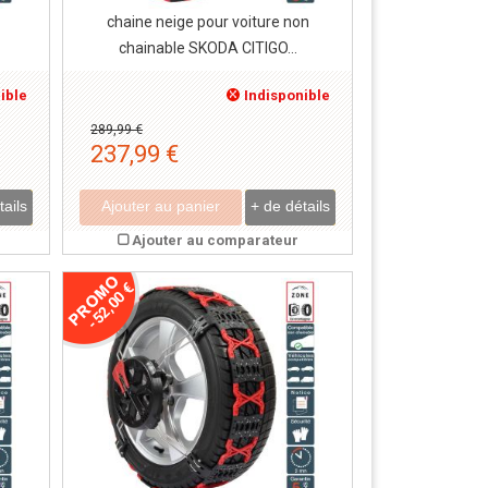
chaine neige pour voiture non
chainable SKODA CITIGO...
ible
Indisponible
289,99 €
237,99 €
tails
Ajouter au panier
+ de détails
Ajouter au comparateur
-52,00 €