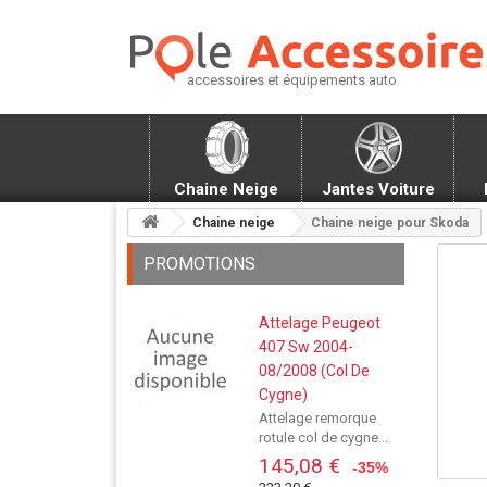
accessoires et équipements auto
Chaine Neige
Jantes Voiture
Chaine neige
Chaine neige pour Skoda
PROMOTIONS
Attelage Peugeot
407 Sw 2004-
08/2008 (Col De
Cygne)
Attelage remorque
rotule col de cygne...
145,08 €
-35%