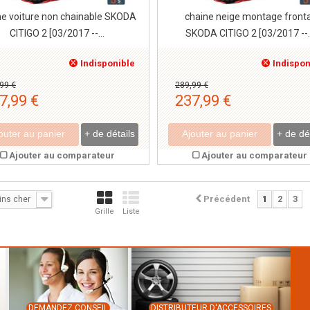
ne voiture non chainable SKODA
chaine neige montage fronta
CITIGO 2 [03/2017 --...
SKODA CITIGO 2 [03/2017 --..
Indisponible
Indispon
99 €
289,99 €
7,99 €
237,99 €
outer au panier
+ de détails
Ajouter au panier
+ de dé
Ajouter au comparateur
Ajouter au comparateur
Précédent
1
2
3
ins cher
Grille
Liste
DEMANDEZ CONSEIL
DISTRIBUTEUR D'ACCESSOIRES