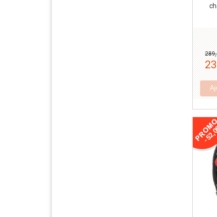
ch
289,
23
Aj
-52,0