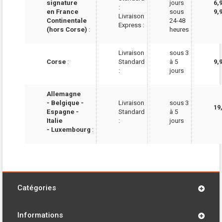
signature
jours
6,
:
en France
sous
9,
Livraison
Continentale
24-48
Express :
(hors Corse)
:
heures
Livraison
sous 3
Corse
:
Standard
à 5
9,
:
jours
Allemagne
- Belgique -
Livraison
sous 3
19
Espagne -
Standard
à 5
Italie
:
jours
- Luxembourg
:
Catégories
Informations