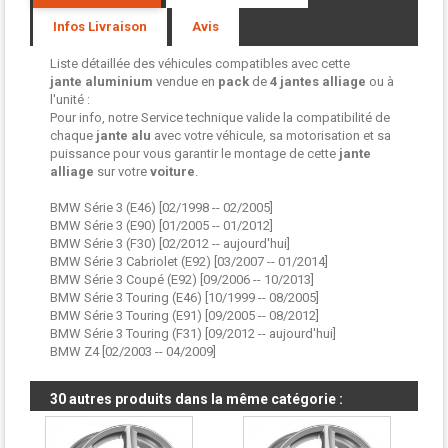
Infos Livraison
Avis
Liste détaillée des véhicules compatibles avec cette
jante aluminium
vendue en
pack
de
4 jantes
alliage
ou à
l'unité :
Pour info, notre Service technique valide la compatibilité de
chaque
jante alu
avec votre véhicule, sa motorisation et sa
puissance pour vous garantir le montage de cette
jante
alliage
sur votre
voiture
.
BMW Série 3 (E46) [02/1998 -- 02/2005]
BMW Série 3 (E90) [01/2005 -- 01/2012]
BMW Série 3 (F30) [02/2012 -- aujourd'hui]
BMW Série 3 Cabriolet (E92) [03/2007 -- 01/2014]
BMW Série 3 Coupé (E92) [09/2006 -- 10/2013]
BMW Série 3 Touring (E46) [10/1999 -- 08/2005]
BMW Série 3 Touring (E91) [09/2005 -- 08/2012]
BMW Série 3 Touring (F31) [09/2012 -- aujourd'hui]
BMW Z4 [02/2003 -- 04/2009]
30 autres produits dans la même catégorie :