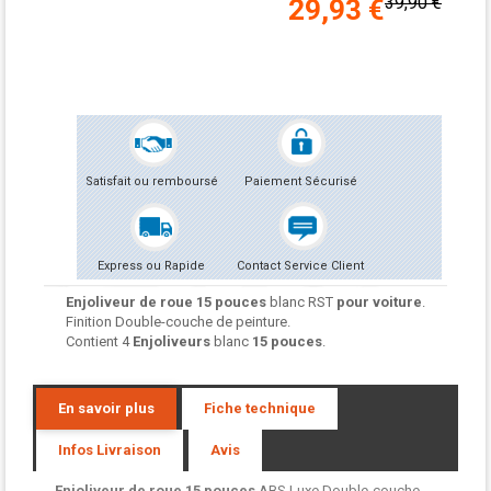
39,90 €
29,93 €
Satisfait ou remboursé
Paiement Sécurisé
Express ou Rapide
Contact Service Client
Enjoliveur de roue
15 pouces
blanc RST
pour voiture
.
Finition Double-couche de peinture.
Contient 4
Enjoliveurs
blanc
15 pouces
.
En savoir plus
Fiche technique
Infos Livraison
Avis
Enjoliveur de roue
15 pouces
ABS Luxe Double-couche