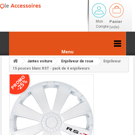
Mon
Panier
Compte
(vide)
Menu
Jantes voiture
Enjoliveur de roue
Enjoliveur
Retour aux résultats
15 pouces blanc RST - pack de 4 enjoliveurs
-25%