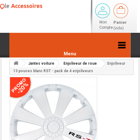
Mon
Panier
Compte
(vide)
Menu
Jantes voiture
Enjoliveur de roue
Enjoliveur
Retour aux résultats
13 pouces blanc RST - pack de 4 enjoliveurs
-20%