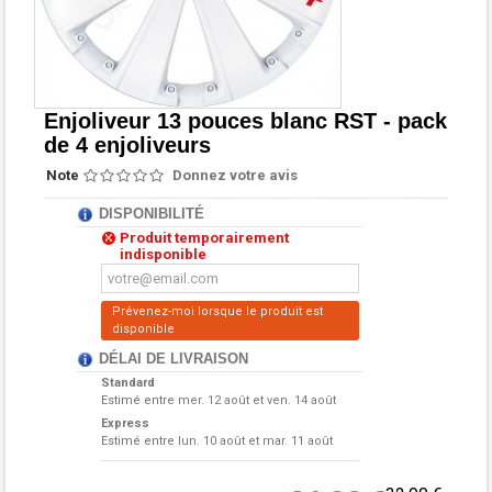
Enjoliveur 13 pouces blanc RST - pack
de 4 enjoliveurs
Note
Donnez votre avis
DISPONIBILITÉ
Produit temporairement
indisponible
Prévenez-moi lorsque le produit est
disponible
DÉLAI DE LIVRAISON
Standard
Estimé entre
mer. 12 août et ven. 14 août
Express
Estimé entre
lun. 10 août et mar. 11 août