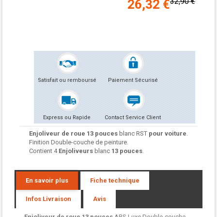
32,90 €
26,32 €
Satisfait ou remboursé
Paiement Sécurisé
Express ou Rapide
Contact Service Client
Enjoliveur de roue
13 pouces
blanc RST
pour voiture
.
Finition Double-couche de peinture.
Contient 4
Enjoliveurs
blanc
13 pouces
.
En savoir plus
Fiche technique
Infos Livraison
Avis
Enjoliveur de roue
13 pouces
ABS Luxe Double-couche