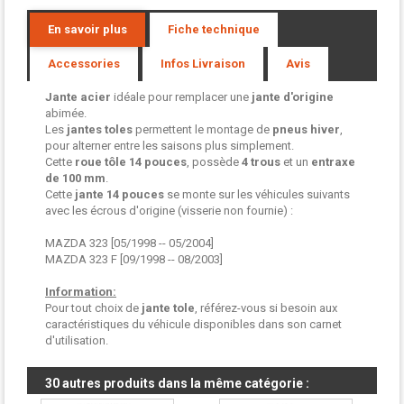
En savoir plus
Fiche technique
Accessories
Infos Livraison
Avis
Jante acier
idéale pour remplacer une
jante d'origine
abimée.
Les
jantes toles
permettent le montage de
pneus hiver
,
pour alterner entre les saisons plus simplement.
Cette
roue tôle
14 pouces
, possède
4 trous
et un
entraxe
de 100 mm
.
Cette
jante 14 pouces
se monte sur les véhicules suivants
avec les écrous d'origine (visserie non fournie) :
MAZDA 323 [05/1998 -- 05/2004]
MAZDA 323 F [09/1998 -- 08/2003]
Information:
Pour tout choix de
jante tole
, référez-vous si besoin aux
caractéristiques du véhicule disponibles dans son carnet
d'utilisation.
30 autres produits dans la même catégorie :