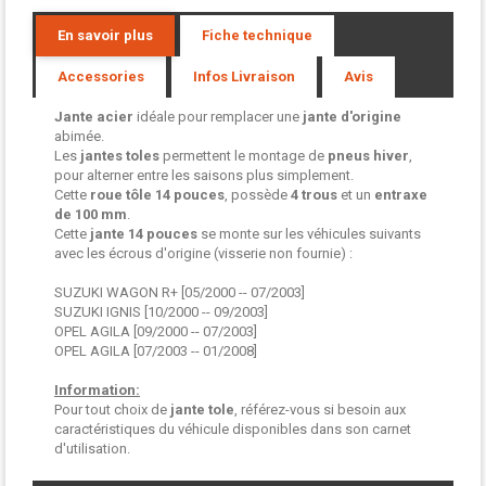
En savoir plus
Fiche technique
Accessories
Infos Livraison
Avis
Jante acier
idéale pour remplacer une
jante d'origine
abimée.
Les
jantes toles
permettent le montage de
pneus hiver
,
pour alterner entre les saisons plus simplement.
Cette
roue tôle
14 pouces
, possède
4 trous
et un
entraxe
de 100 mm
.
Cette
jante 14 pouces
se monte sur les véhicules suivants
avec les écrous d'origine (visserie non fournie) :
SUZUKI WAGON R+ [05/2000 -- 07/2003]
SUZUKI IGNIS [10/2000 -- 09/2003]
OPEL AGILA [09/2000 -- 07/2003]
OPEL AGILA [07/2003 -- 01/2008]
Information:
Pour tout choix de
jante tole
, référez-vous si besoin aux
caractéristiques du véhicule disponibles dans son carnet
d'utilisation.