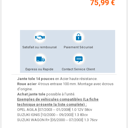
75,99 €
Satisfait ou remboursé
Paiement Sécurisé
Express ou Rapide
Contact Service Client
Jante tole 14 pouces
en Acier haute résistance.
Roue acier
4 trous entraxe 100 mm. Montage avec écrous
d'origine.
Achat jante tole
possible à l'unité.
Exemples de véhicules compatibles (La fiche
technique présente la liste complète) :
OPEL AGILA [07/2003 -- 01/2008] 1.0 12V 58cv
SUZUKI IGNIS [10/2000 -- 09/2003] 1.3 83cv
SUZUKI WAGON R+ [05/2000 -- 07/2003] 1.3 76cv