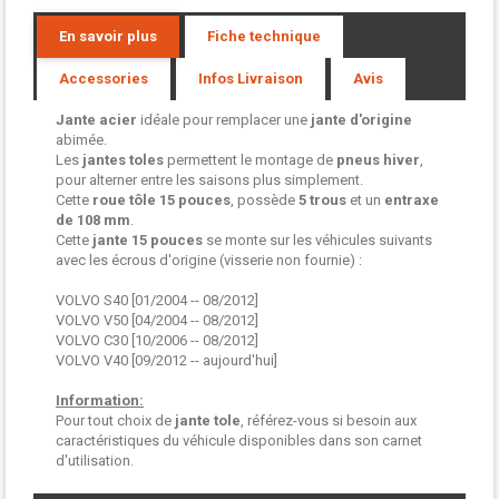
En savoir plus
Fiche technique
Accessories
Infos Livraison
Avis
Jante acier
idéale pour remplacer une
jante d'origine
abimée.
Les
jantes toles
permettent le montage de
pneus hiver
,
pour alterner entre les saisons plus simplement.
Cette
roue tôle
15 pouces
, possède
5 trous
et un
entraxe
de 108 mm
.
Cette
jante 15 pouces
se monte sur les véhicules suivants
avec les écrous d'origine (visserie non fournie) :
VOLVO S40 [01/2004 -- 08/2012]
VOLVO V50 [04/2004 -- 08/2012]
VOLVO C30 [10/2006 -- 08/2012]
VOLVO V40 [09/2012 -- aujourd'hui]
Information:
Pour tout choix de
jante tole
, référez-vous si besoin aux
caractéristiques du véhicule disponibles dans son carnet
d'utilisation.