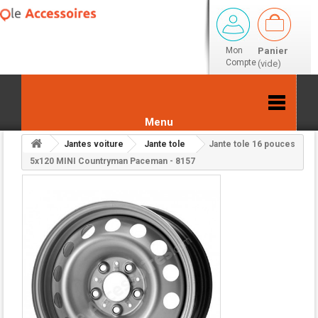
Mon
Panier
Compte
(vide)
Menu
Jantes voiture
Jante tole
Jante tole 16 pouces
Retour aux résultats
5x120 MINI Countryman Paceman - 8157