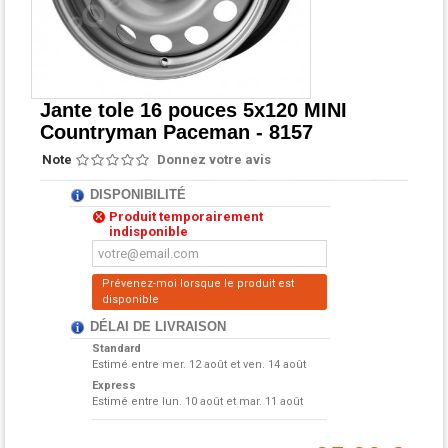
Jante tole 16 pouces 5x120 MINI
Countryman Paceman - 8157
Note
Donnez votre avis
DISPONIBILITÉ
Produit temporairement
indisponible
Prévenez-moi lorsque le produit est
disponible
DÉLAI DE LIVRAISON
Standard
Estimé entre
mer. 12 août et ven. 14 août
Express
Estimé entre
lun. 10 août et mar. 11 août