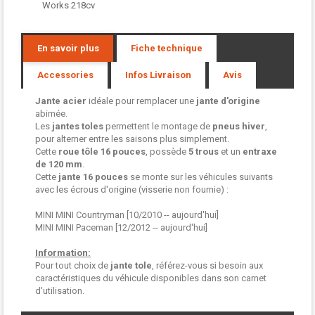
Works 218cv
En savoir plus
Fiche technique
Accessories
Infos Livraison
Avis
Jante acier
idéale pour remplacer une
jante d'origine
abimée.
Les
jantes toles
permettent le montage de
pneus hiver
,
pour alterner entre les saisons plus simplement.
Cette
roue tôle
16 pouces
, possède
5 trous
et un
entraxe
de 120 mm
.
Cette
jante 16 pouces
se monte sur les véhicules suivants
avec les écrous d'origine (visserie non fournie) :
MINI MINI Countryman [10/2010 -- aujourd'hui]
MINI MINI Paceman [12/2012 -- aujourd'hui]
Information:
Pour tout choix de
jante tole
, référez-vous si besoin aux
caractéristiques du véhicule disponibles dans son carnet
d'utilisation.