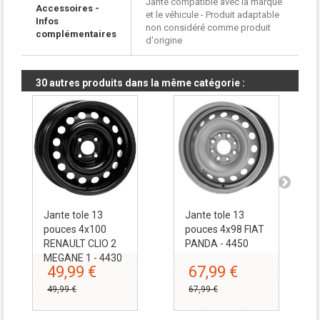
Jante compatible avec la marque
Accessoires -
et le véhicule - Produit adaptable
Infos
non considéré comme produit
complémentaires
d'origine
30 autres produits dans la même catégorie :
Jante tole 13
Jante tole 13
pouces 4x100
pouces 4x98 FIAT
RENAULT CLIO 2
PANDA - 4450
MEGANE 1 - 4430
49,99 €
67,99 €
49,99 €
67,99 €