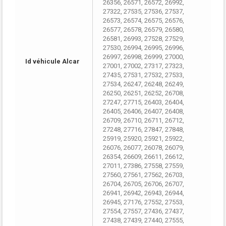
26356, 26571, 26572, 26992,
27322, 27535, 27536, 27537,
26573, 26574, 26575, 26576,
26577, 26578, 26579, 26580,
26581, 26993, 27528, 27529,
27530, 26994, 26995, 26996,
26997, 26998, 26999, 27000,
Id véhicule Alcar
27001, 27002, 27317, 27323,
27435, 27531, 27532, 27533,
27534, 26247, 26248, 26249,
26250, 26251, 26252, 26708,
27247, 27715, 26403, 26404,
26405, 26406, 26407, 26408,
26709, 26710, 26711, 26712,
27248, 27716, 27847, 27848,
25919, 25920, 25921, 25922,
26076, 26077, 26078, 26079,
26354, 26609, 26611, 26612,
27011, 27386, 27558, 27559,
27560, 27561, 27562, 26703,
26704, 26705, 26706, 26707,
26941, 26942, 26943, 26944,
26945, 27176, 27552, 27553,
27554, 27557, 27436, 27437,
27438, 27439, 27440, 27555,