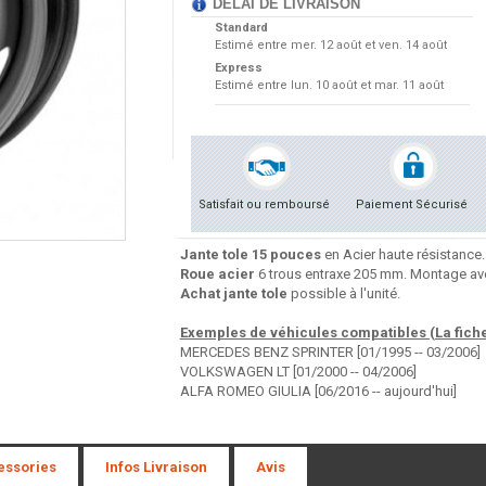
DÉLAI DE LIVRAISON
Standard
Estimé entre
mer. 12 août et ven. 14 août
Express
Estimé entre
lun. 10 août et mar. 11 août
Satisfait ou remboursé
Paiement Sécurisé
Jante tole 15 pouces
en Acier haute résistance.
Roue acier
6 trous entraxe 205 mm. Montage ave
Achat jante tole
possible à l'unité.
Exemples de véhicules compatibles (La fiche 
MERCEDES BENZ SPRINTER [01/1995 -- 03/2006]
VOLKSWAGEN LT [01/2000 -- 04/2006]
ALFA ROMEO GIULIA [06/2016 -- aujourd'hui]
essories
Infos Livraison
Avis