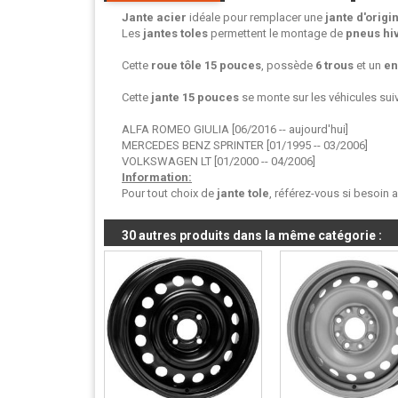
Jante acier
idéale pour remplacer une
jante d'origi
Les
jantes toles
permettent le montage de
pneus hi
Cette
roue tôle
15 pouces
, possède
6 trous
et un
en
Cette
jante 15 pouces
se monte sur les véhicules suiv
ALFA ROMEO GIULIA [06/2016 -- aujourd'hui]
MERCEDES BENZ SPRINTER [01/1995 -- 03/2006]
VOLKSWAGEN LT [01/2000 -- 04/2006]
Information:
Pour tout choix de
jante tole
, référez-vous si besoin 
30 autres produits dans la même catégorie :