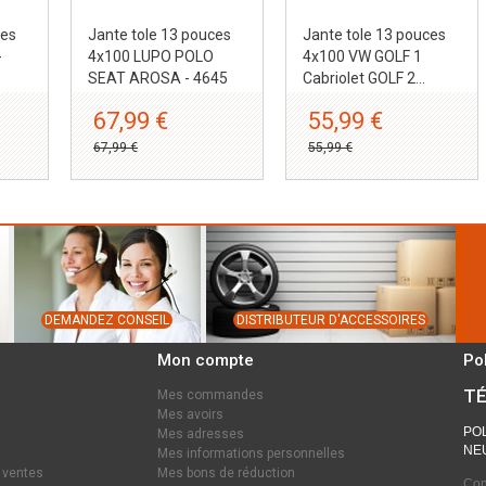
ces
Jante tole 13 pouces
Jante tole 13 pouces
-
4x100 LUPO POLO
4x100 VW GOLF 1
SEAT AROSA - 4645
Cabriolet GOLF 2...
67,99 €
55,99 €
67,99 €
55,99 €
DEMANDEZ CONSEIL
DISTRIBUTEUR D'ACCESSOIRES
Mon compte
Po
TÉ
Mes commandes
Mes avoirs
POL
Mes adresses
NEU
Mes informations personnelles
 ventes
Mes bons de réduction
Con