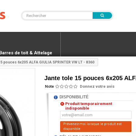
Barres de toit & Attelage
 15 pouces 6x205 ALFA GIULIA SPRINTER VW LT - 8360
Jante tole 15 pouces 6x205 AL
Note
Donnez votre avis
DISPONIBILITÉ
Produit temporairement
indisponible
Prévenez-moi lorsque le produit est
disponible