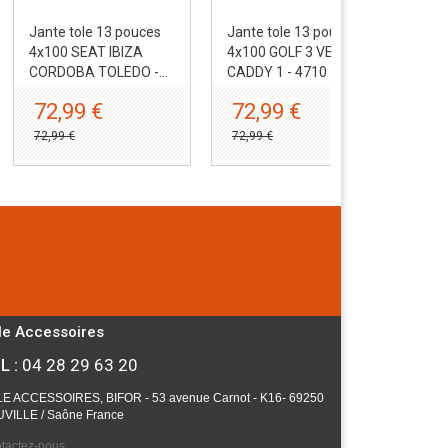
Jante tole 13 pouces
Jante tole 13 pouces
Jan
4x100 SEAT IBIZA
4x100 GOLF 3 VENTO
4x1
CORDOBA TOLEDO -...
CADDY 1 - 4710
JUS
72,99 €
72,99 €
6
72,99 €
72,99 €
67,
le Accessoires
L :
04 28 29 63 20
E ACCESSOIRES, BIFOR - 53 avenue Carnot - K16- 69250
VILLE / Saône France
tactez-nous