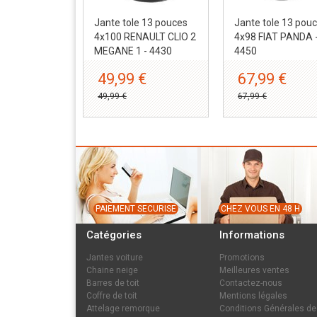
Jante tole 13 pouces
Jante tole 13 pou
4x100 RENAULT CLIO 2
4x98 FIAT PANDA 
MEGANE 1 - 4430
4450
49,99 €
67,99 €
49,99 €
67,99 €
PAIEMENT SECURISE
CHEZ VOUS EN 48 H
Catégories
Informations
Jantes voiture
Promotions
Chaine neige
Meilleures ventes
Barres de toit
Contactez-nous
Coffre de toit
Mentions légales
Attelage remorque
Conditions Générales de