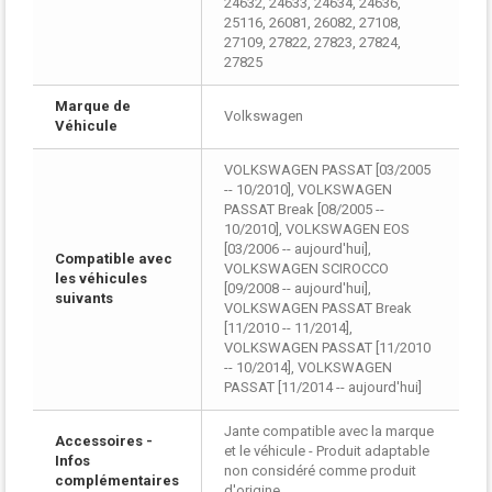
24632, 24633, 24634, 24636,
25116, 26081, 26082, 27108,
27109, 27822, 27823, 27824,
27825
Marque de
Volkswagen
Véhicule
VOLKSWAGEN PASSAT [03/2005
-- 10/2010], VOLKSWAGEN
PASSAT Break [08/2005 --
10/2010], VOLKSWAGEN EOS
[03/2006 -- aujourd'hui],
Compatible avec
VOLKSWAGEN SCIROCCO
les véhicules
[09/2008 -- aujourd'hui],
suivants
VOLKSWAGEN PASSAT Break
[11/2010 -- 11/2014],
VOLKSWAGEN PASSAT [11/2010
-- 10/2014], VOLKSWAGEN
PASSAT [11/2014 -- aujourd'hui]
Jante compatible avec la marque
Accessoires -
et le véhicule - Produit adaptable
Infos
non considéré comme produit
complémentaires
d'origine