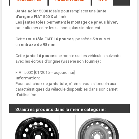
Jante acier 500X
idéale pour remplacer une
jante
d'origine
FIAT 500 X
abimée.
Les
jantes toles
permettent le montage de
pneus hiver
,
pour alterner entre les saisons plus simplement.
Cette
roue tôle
FIAT
16 pouces
, possède
5 trous
et
un
entraxe de 98 mm
.
Cette
jante 16 pouces
se monte sur les véhicules suivants
avec les écrous d'origine (visserie non fournie) :
FIAT 500X [01/2015 -- aujourd'hui]
Information:
Pour tout choix de
jante tole
, référez-vous si besoin aux
caractéristiques du véhicule disponibles dans son carnet
d'utilisation.
30 autres produits dans la même catégorie :