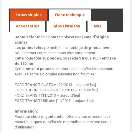
En savoir plus
Fiche technique
Accessories
Infos Livraison
Avis
Jante acier
idéale pour remplacer une
jante d'origine
abimée.
Les
jantes toles
permettent le montage de
pneus hiver
,
pour alterner entre les saisons plus simplement.
Cette
roue tôle
16 pouces
, possède
5 trous
et un
entraxe
de 160 mm
.
Cette
jante 16 pouces
se monte sur les véhicules suivants
avec les écrous d'origine (visserie non fournie) :
FORD TRANSIT CUSTOM [01/2013 -- aujourd'hui]
FORD TOURNEO CUSTOM [01/2013 -- aujourd'hui]
FORD TRANSIT [11/2013 -- aujourd'hui]
FORD TRANSIT Utilitaire [11/2013 -- aujourd'hui]
Information:
Pour tout choix de
jante tole
, référez-vous si besoin aux
caractéristiques du véhicule disponibles dans son carnet
d'utilisation.