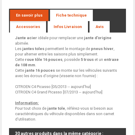
En savoir plus
Fiche technique
Accessories
Infos Livraison
Avis
Jante acier
idéale pour remplacer une
jante d'origine
abimée.
Les
jantes toles
permettent le montage de
pneus hiver
,
pour alterner entre les saisons plus simplement.
Cette
roue tôle
16 pouces
, possède
5 trous
et un
entraxe
de 108 mm
.
Cette
jante 16 pouces
se monte sur les véhicules suivants
avec les écrous d'origine (visserie non fournie) :
CITROEN C4 Picasso [05/2013 -- aujourd'hui]
CITROEN C4 Grand Picasso [07/2013 -- aujourd'hui]
Information:
Pour tout choix de
jante tole
, référez-vous si besoin aux
caractéristiques du véhicule disponibles dans son carnet
d'utilisation.
30 autres produits dans la même catégorie :