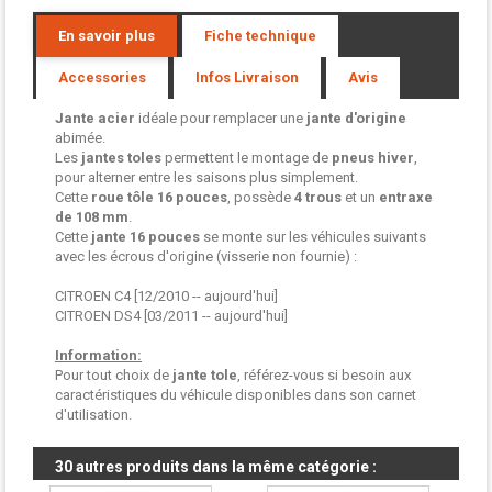
En savoir plus
Fiche technique
Accessories
Infos Livraison
Avis
Jante acier
idéale pour remplacer une
jante d'origine
abimée.
Les
jantes toles
permettent le montage de
pneus hiver
,
pour alterner entre les saisons plus simplement.
Cette
roue tôle
16 pouces
, possède
4 trous
et un
entraxe
de 108 mm
.
Cette
jante 16 pouces
se monte sur les véhicules suivants
avec les écrous d'origine (visserie non fournie) :
CITROEN C4 [12/2010 -- aujourd'hui]
CITROEN DS4 [03/2011 -- aujourd'hui]
Information:
Pour tout choix de
jante tole
, référez-vous si besoin aux
caractéristiques du véhicule disponibles dans son carnet
d'utilisation.
30 autres produits dans la même catégorie :