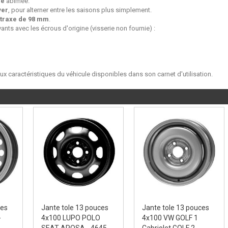
ne
abimée.
ver
, pour alterner entre les saisons plus simplement.
traxe de 98 mm
.
ants avec les écrous d'origine (visserie non fournie) :
aux caractéristiques du véhicule disponibles dans son carnet d'utilisation.
ces
Jante tole 13 pouces
Jante tole 13 pouces
-
4x100 LUPO POLO
4x100 VW GOLF 1
SEAT AROSA - 4645
Cabriolet GOLF 2...