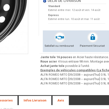
DÉLAI DE LIVRAISON
Standard
Estimé entre
mer. 12 août et ven. 14 août
Express
Estimé entre
lun. 10 août et mar. 11 août
Satisfait ou remboursé
Paiement Sécurisé
Jante tole 16 pouces
en Acier haute résistance.
Roue acier
4 trous entraxe 98 mm. Montage avec
Achat jante tole
possible à l'unité.
Exemples de véhicules compatibles (La fiche 
ALFA ROMEO MITO [09/2008 -- aujourd'hui] 0.9L 
ALFA ROMEO MITO [09/2008 -- aujourd'hui] 0.9L 
ALFA ROMEO MITO [09/2008 -- aujourd'hui] 0.9L 
essories
Infos Livraison
Avis