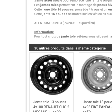
Jante acier
idéale pour remplacer une
jante d'origi
Les
jantes toles
permettent le montage de
pneus hi
Cette
roue tôle
16 pouces
, possède
4 trous
et un
en
Cette
jante 16 pouces
se monte sur les véhicules suiv
ALFA ROMEO MITO [09/2008 -- aujourd'hui]
Information:
Pour tout choix de
jante tole
, référez-vous si besoin 
30 autres produits dans la même catégorie :
Jante tole 13 pouces
Jante tole 13 pou
4x100 RENAULT CLIO 2
4x98 FIAT PANDA 
MEGANE 1 - 4430
4450