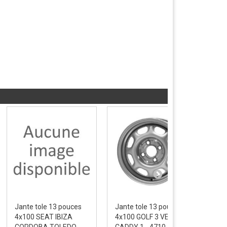
Jante tole 13 pouces
Jante tole 13 pouces
Jan
4x100 SEAT IBIZA
4x100 GOLF 3 VENTO
4x1
CORDOBA TOLEDO -...
CADDY 1 - 4710
JUS