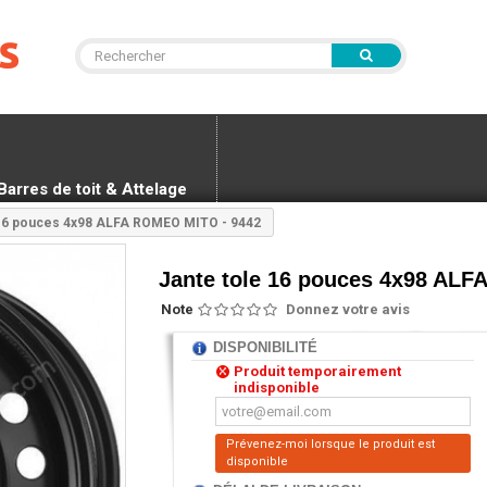
Barres de toit & Attelage
 16 pouces 4x98 ALFA ROMEO MITO - 9442
Jante tole 16 pouces 4x98 AL
Note
Donnez votre avis
DISPONIBILITÉ
Produit temporairement
indisponible
Prévenez-moi lorsque le produit est
disponible