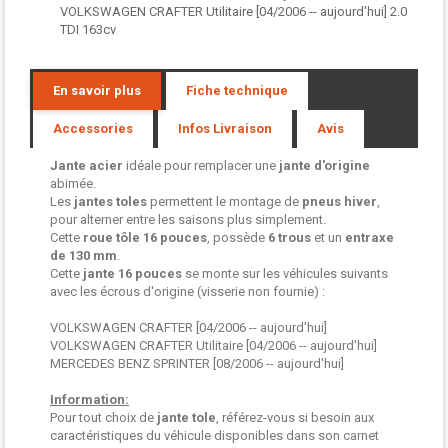
VOLKSWAGEN CRAFTER Utilitaire [04/2006 -- aujourd'hui] 2.0
TDI 163cv
En savoir plus
Fiche technique
Accessories
Infos Livraison
Avis
Jante acier
idéale pour remplacer une
jante d'origine
abimée.
Les
jantes toles
permettent le montage de
pneus hiver
,
pour alterner entre les saisons plus simplement.
Cette
roue tôle
16 pouces
, possède
6 trous
et un
entraxe
de 130 mm
.
Cette
jante 16 pouces
se monte sur les véhicules suivants
avec les écrous d'origine (visserie non fournie) :
VOLKSWAGEN CRAFTER [04/2006 -- aujourd'hui]
VOLKSWAGEN CRAFTER Utilitaire [04/2006 -- aujourd'hui]
MERCEDES BENZ SPRINTER [08/2006 -- aujourd'hui]
Information:
Pour tout choix de
jante tole
, référez-vous si besoin aux
caractéristiques du véhicule disponibles dans son carnet