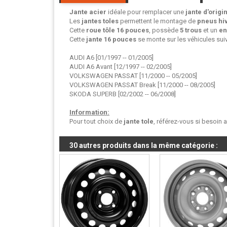
Jante acier
idéale pour remplacer une
jante d'origi
Les
jantes toles
permettent le montage de
pneus hi
Cette
roue tôle
16 pouces
, possède
5 trous
et un
en
Cette
jante 16 pouces
se monte sur les véhicules suiv
AUDI A6 [01/1997 -- 01/2005]
AUDI A6 Avant [12/1997 -- 02/2005]
VOLKSWAGEN PASSAT [11/2000 -- 05/2005]
VOLKSWAGEN PASSAT Break [11/2000 -- 08/2005]
SKODA SUPERB [02/2002 -- 06/2008]
Information:
Pour tout choix de
jante tole
, référez-vous si besoin 
30 autres produits dans la même catégorie :