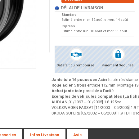
DÉLAI DE LIVRAISON
Standard
Estimé entre
mer. 12 août et ven. 14 août
Express
Estimé entre
lun. 10 août et mar. 11 août
Satisfait ou remboursé
Paiement Sécurisé
Jante tole 16 pouces
en Acier haute résistance.
Roue acier
5 trous entraxe 112 mm. Montage ave
Achat jante tole
possible à l'unité.
Exemples de véhicules compatibles (La fiche 
AUDI A6 [01/1997 -- 01/2005] 1.8 125cv
VOLKSWAGEN PASSAT [11/2000 -- 05/2005] 1.9 T
SKODA SUPERB [02/2002 -- 06/2008] 1.9 TDI 101
essories
Infos Livraison
Avis