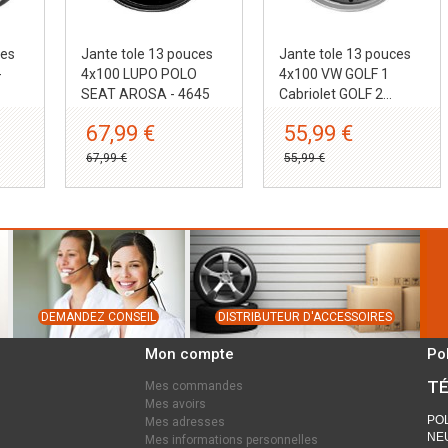
ces
Jante tole 13 pouces
Jante tole 13 pouces
-
4x100 LUPO POLO
4x100 VW GOLF 1
SEAT AROSA - 4645
Cabriolet GOLF 2...
67,99 €
55,99 €
67,99 €
55,99 €
DEMANDEZ CONSEIL
DISTRIBUTEUR D'ACCESSOIRES
Mon compte
Po
TÉ
Mes commandes
Mes avoirs
POL
Mes adresses
NEU
Mes informations personnelles