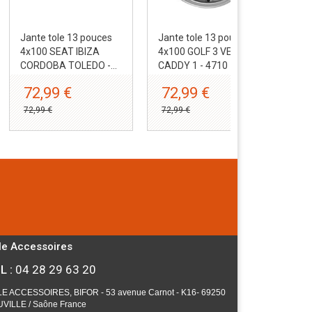
Jante tole 13 pouces
Jante tole 13 pouces
Jan
4x100 SEAT IBIZA
4x100 GOLF 3 VENTO
4x1
CORDOBA TOLEDO -...
CADDY 1 - 4710
JUS
72,99 €
72,99 €
6
72,99 €
72,99 €
67,
le Accessoires
L :
04 28 29 63 20
E ACCESSOIRES, BIFOR - 53 avenue Carnot - K16- 69250
VILLE / Saône France