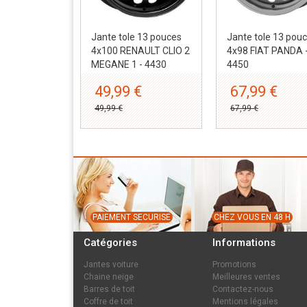
Jante tole 13 pouces
Jante tole 13 pou
4x100 RENAULT CLIO 2
4x98 FIAT PANDA 
MEGANE 1 - 4430
4450
49,99 €
67,99 €
49,99 €
67,99 €
PAIEMENT SECURISE
CHEZ VOUS EN 48 H
Catégories
Informations
Jantes voiture
Promotions
Chaine neige
Meilleures ventes
Barres de toit
Contactez-nous
Coffre de toit
Mentions légales