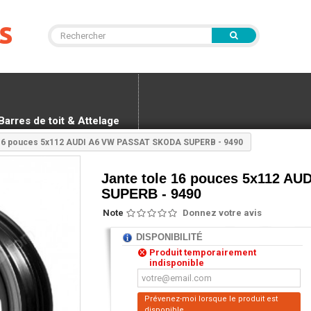
Barres de toit & Attelage
 16 pouces 5x112 AUDI A6 VW PASSAT SKODA SUPERB - 9490
Jante tole 16 pouces 5x112 A
SUPERB - 9490
Note
Donnez votre avis
DISPONIBILITÉ
Produit temporairement
indisponible
Prévenez-moi lorsque le produit est
disponible