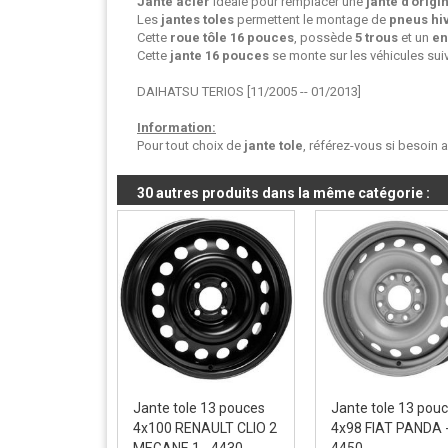
Jante acier
idéale pour remplacer une
jante d'origi
Les
jantes toles
permettent le montage de
pneus hi
Cette
roue tôle
16 pouces
, possède
5 trous
et un
en
Cette
jante 16 pouces
se monte sur les véhicules suiv
DAIHATSU TERIOS [11/2005 -- 01/2013]
Information:
Pour tout choix de
jante tole
, référez-vous si besoin 
30 autres produits dans la même catégorie :
Jante tole 13 pouces
Jante tole 13 pou
4x100 RENAULT CLIO 2
4x98 FIAT PANDA 
MEGANE 1 - 4430
4450