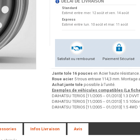
DÉLAI DE LIVRAISON
Standard
Estimé entre
mer. 12 août et ven. 14 août
Express
Estimé entre
lun. 10 août et mar. 11 août
Satisfait ou remboursé
Paiement Sécurisé
Jante tole 16 pouces
en Acier haute résistance.
Roue acier
5 trous entraxe 114,3 mm. Montage a
Achat jante tole
possible à l'unité.
Exemples de véhicules compatibles (La fiche 
DAIHATSU TERIOS [11/2005 -- 01/2013] 1.3 DVVT
DAIHATSU TERIOS [11/2005 -- 01/2013] 1.5 105cv
DAIHATSU TERIOS [11/2005 -- 01/2013] 1.5 4WD 
essories
Infos Livraison
Avis