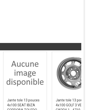
Jante tole 13 pouces
Jante tole 13 pouces
Jan
4x100 SEAT IBIZA
4x100 GOLF 3 VENTO
4x1
CORDOBA TOLEDO -...
CADDY 1 - 4710
JUS