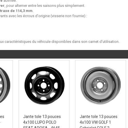
ne
abimée.
ver
, pour alterner entre les saisons plus simplement.
traxe de 114,3 mm
.
ants avec les écrous d'origine (visserie non fournie) :
aux caractéristiques du véhicule disponibles dans son carnet d'utilisation.
ces
Jante tole 13 pouces
Jante tole 13 pouces
-
4x100 LUPO POLO
4x100 VW GOLF 1
SEAT AROSA - 4645
Cabriolet GOLF 2...