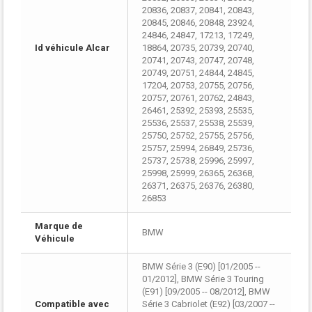
20836, 20837, 20841, 20843,
20845, 20846, 20848, 23924,
24846, 24847, 17213, 17249,
Id véhicule Alcar
18864, 20735, 20739, 20740,
20741, 20743, 20747, 20748,
20749, 20751, 24844, 24845,
17204, 20753, 20755, 20756,
20757, 20761, 20762, 24843,
26461, 25392, 25393, 25535,
25536, 25537, 25538, 25539,
25750, 25752, 25755, 25756,
25757, 25994, 26849, 25736,
25737, 25738, 25996, 25997,
25998, 25999, 26365, 26368,
26371, 26375, 26376, 26380,
26853
Marque de
BMW
Véhicule
BMW Série 3 (E90) [01/2005 --
01/2012], BMW Série 3 Touring
(E91) [09/2005 -- 08/2012], BMW
Compatible avec
Série 3 Cabriolet (E92) [03/2007 --