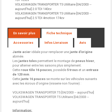
VOLKSWAGEN TRANSPORTER T5 Utilitaire [04/2003 --
aujourd'hui] 2.0 TDI 140cv
VOLKSWAGEN TRANSPORTER T5 Utilitaire [04/2003 --
aujourd'hui] 2.5 TDI 4motion 174cv
En savoir plus
Fiche technique
Accessories
Infos Livraison
Avis
Jante acier
idéale pour remplacer une
jante d'origine
abimée.
Les
jantes toles
permettent le montage de
pneus hiver
,
pour alterner entre les saisons plus simplement.
Cette
roue tôle
16 pouces
, possède
5 trous
et un
entraxe
de 120 mm
.
Cette
jante 16 pouces
se monte sur les véhicules suivants
avec les écrous d'origine (visserie non fournie) :
VOLKSWAGEN TRANSPORTER T5 [04/2003 -- aujourd'hui]
VOLKSWAGEN TRANSPORTER T5 Utilitaire [04/2003 --
aujourd'hui]
Information: