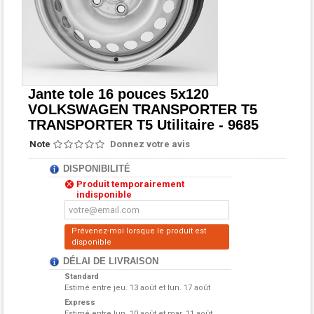
Jante tole 16 pouces 5x120
VOLKSWAGEN TRANSPORTER T5
TRANSPORTER T5 Utilitaire - 9685
Note
Donnez votre avis
DISPONIBILITÉ
Produit temporairement
indisponible
Prévenez-moi lorsque le produit est
disponible
DÉLAI DE LIVRAISON
Standard
Estimé entre
jeu. 13 août et lun. 17 août
Express
Estimé entre
lun. 10 août et mar. 11 août