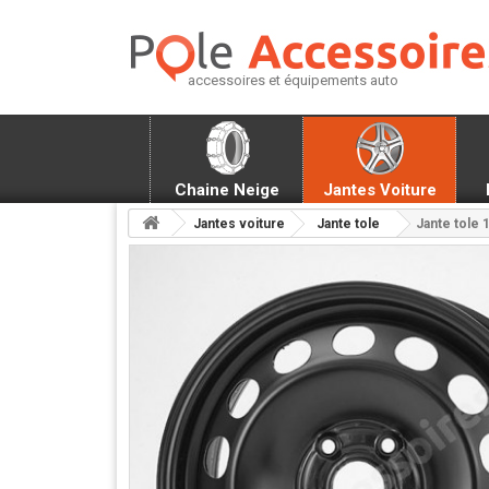
accessoires et équipements auto
Chaine Neige
Jantes Voiture
Jantes voiture
Jante tole
Jante tole