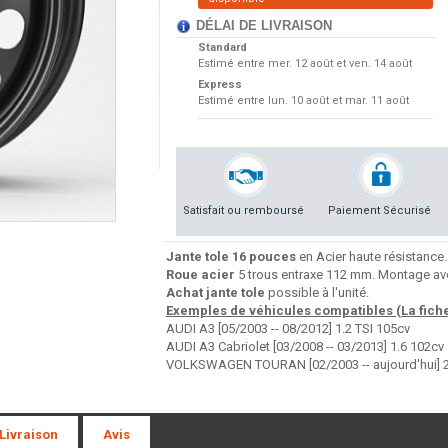
DÉLAI DE LIVRAISON
Standard
Estimé entre
mer. 12 août et ven. 14 août
Express
Estimé entre
lun. 10 août et mar. 11 août
Satisfait ou remboursé
Paiement Sécurisé
Jante tole 16 pouces
en Acier haute résistance.
Roue acier
5 trous entraxe 112 mm. Montage ave
Achat jante tole
possible à l'unité.
Exemples de véhicules compatibles (La fiche 
AUDI A3 [05/2003 -- 08/2012] 1.2 TSI 105cv
AUDI A3 Cabriolet [03/2008 -- 03/2013] 1.6 102cv
VOLKSWAGEN TOURAN [02/2003 -- aujourd'hui] 2
 Livraison
Avis