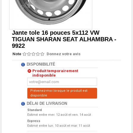
Jante tole 16 pouces 5x112 VW
TIGUAN SHARAN SEAT ALHAMBRA -
9922
Note
Donnez votre avis
DISPONIBILITÉ
Produit temporairement
indisponible
Prévenez-moi lorsque le produit est
disponible
DÉLAI DE LIVRAISON
Standard
Estimé entre
mer. 12 août et ven. 14 août
Express
Estimé entre
lun. 10 août et mar. 11 août