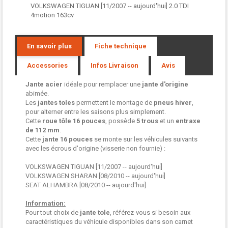
VOLKSWAGEN TIGUAN [11/2007 -- aujourd'hui] 2.0 TDI
4motion 163cv
En savoir plus
Fiche technique
Accessories
Infos Livraison
Avis
Jante acier
idéale pour remplacer une
jante d'origine
abimée.
Les
jantes toles
permettent le montage de
pneus hiver
,
pour alterner entre les saisons plus simplement.
Cette
roue tôle
16 pouces
, possède
5 trous
et un
entraxe
de 112 mm
.
Cette
jante 16 pouces
se monte sur les véhicules suivants
avec les écrous d'origine (visserie non fournie) :
VOLKSWAGEN TIGUAN [11/2007 -- aujourd'hui]
VOLKSWAGEN SHARAN [08/2010 -- aujourd'hui]
SEAT ALHAMBRA [08/2010 -- aujourd'hui]
Information:
Pour tout choix de
jante tole
, référez-vous si besoin aux
caractéristiques du véhicule disponibles dans son carnet