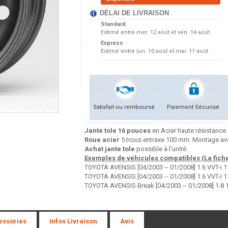
DÉLAI DE LIVRAISON
Standard
Estimé entre
mer. 12 août et ven. 14 août
Express
Estimé entre
lun. 10 août et mar. 11 août
Satisfait ou remboursé
Paiement Sécurisé
Jante tole 16 pouces
en Acier haute résistance.
Roue acier
5 trous entraxe 100 mm. Montage ave
Achat jante tole
possible à l'unité.
Exemples de véhicules compatibles (La fiche 
TOYOTA AVENSIS [04/2003 -- 01/2008] 1.6 VVT-i 
TOYOTA AVENSIS [04/2003 -- 01/2008] 1.6 VVT-i 
TOYOTA AVENSIS Break [04/2003 -- 01/2008] 1.8 
essories
Infos Livraison
Avis