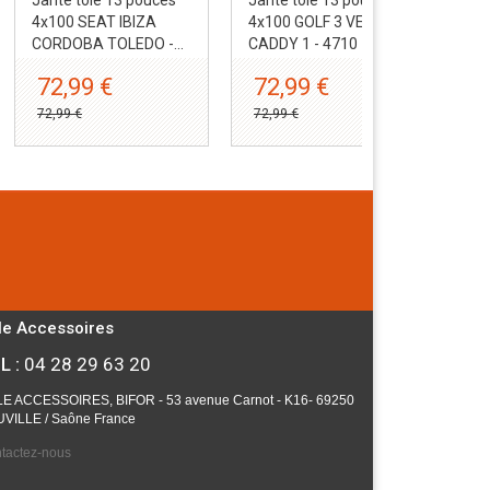
4x100 SEAT IBIZA
4x100 GOLF 3 VENTO
4x1
CORDOBA TOLEDO -...
CADDY 1 - 4710
JUS
72,99 €
72,99 €
6
72,99 €
72,99 €
67,
le Accessoires
L :
04 28 29 63 20
E ACCESSOIRES, BIFOR - 53 avenue Carnot - K16- 69250
VILLE / Saône France
tactez-nous