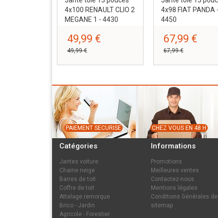
4x100 RENAULT CLIO 2
4x98 FIAT PANDA 
MEGANE 1 - 4430
4450
49,99 €
67,99 €
49,99 €
67,99 €
PAIEMENT SECURISE
CHEZ VOUS EN 48 H
Catégories
Informations
Jantes voiture
Promotions
Chaine neige
Meilleures ventes
Barres de toit
Contactez-nous
Coffre de toit
Mentions légales
Attelage remorque
Conditions Générales de
Brico - Jardin
sitemap
Agricole - Forestier