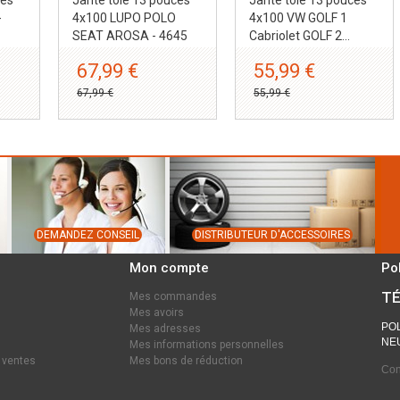
-
4x100 LUPO POLO
4x100 VW GOLF 1
SEAT AROSA - 4645
Cabriolet GOLF 2...
67,99 €
55,99 €
67,99 €
55,99 €
DEMANDEZ CONSEIL
DISTRIBUTEUR D'ACCESSOIRES
Mon compte
Po
TÉ
Mes commandes
Mes avoirs
POL
Mes adresses
NEU
Mes informations personnelles
 ventes
Mes bons de réduction
Con