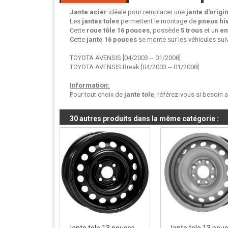
Jante acier
idéale pour remplacer une
jante d'origi
Les
jantes toles
permettent le montage de
pneus hi
Cette
roue tôle
16 pouces
, possède
5 trous
et un
en
Cette
jante 16 pouces
se monte sur les véhicules suiv
TOYOTA AVENSIS [04/2003 -- 01/2008]
TOYOTA AVENSIS Break [04/2003 -- 01/2008]
Information:
Pour tout choix de
jante tole
, référez-vous si besoin 
30 autres produits dans la même catégorie :
Jante tole 13 pouces
Jante tole 13 pou