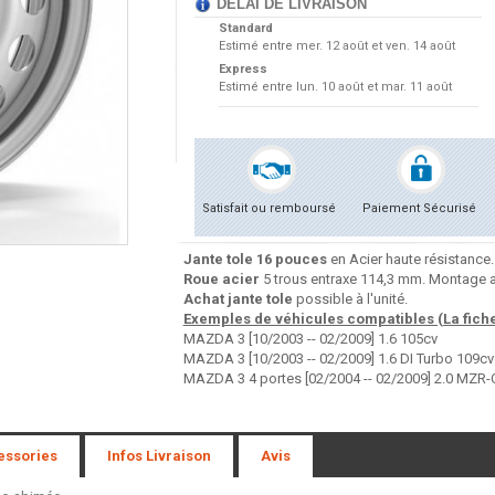
DÉLAI DE LIVRAISON
Standard
Estimé entre
mer. 12 août et ven. 14 août
Express
Estimé entre
lun. 10 août et mar. 11 août
Satisfait ou remboursé
Paiement Sécurisé
Jante tole 16 pouces
en Acier haute résistance.
Roue acier
5 trous entraxe 114,3 mm. Montage a
Achat jante tole
possible à l'unité.
Exemples de véhicules compatibles (La fiche 
MAZDA 3 [10/2003 -- 02/2009] 1.6 105cv
MAZDA 3 [10/2003 -- 02/2009] 1.6 DI Turbo 109cv
MAZDA 3 4 portes [02/2004 -- 02/2009] 2.0 MZR
essories
Infos Livraison
Avis