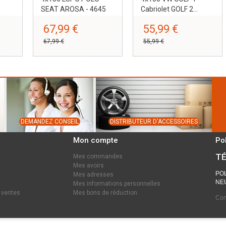
SEAT AROSA - 4645
Cabriolet GOLF 2...
67,99 €
55,99 €
67,99 €
55,99 €
DEMANDEZ CONSEIL
DISTRIBUTEUR D'ACCESSOIRES
Mon compte
Po
TÉ
Mes commandes
Mes avoirs
POL
Mes adresses
NEU
Mes informations personnelles
 ventes
Mes bons de réduction
Con