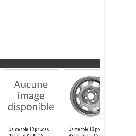
Jante tole 13 pouces
Jante tole 13 pouces
Jan
4x100 SEAT IBIZA
4x100 GOLF 3 VENTO
4x1