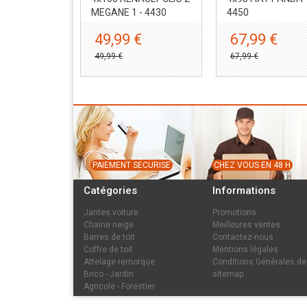
MEGANE 1 - 4430
4450
49,99 €
67,99 €
49,99 €
67,99 €
PAIEMENT SECURISE
CHEZ VOUS EN 48 H
Catégories
Informations
Jantes voiture
Promotions
Chaine neige
Meilleures ventes
Barres de toit
Contactez-nous
Coffre de toit
Mentions légales
Attelage remorque
Conditions Générales de
Brico - Jardin
sitemap
Agricole - Forestier