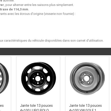
ne
abimée.
ver
, pour alterner entre les saisons plus simplement.
traxe de 114,3 mm
.
ants avec les écrous d'origine (visserie non fournie) :
aux caractéristiques du véhicule disponibles dans son carnet d'utilisation.
ces
Jante tole 13 pouces
Jante tole 13 pouces
-
4x100 LUPO POLO
4x100 VW GOLF 1