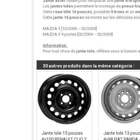
Jante acier
idéale pour remplacer une
jante d'origi
Les
jantes toles
permettent le montage de
pneus hi
Cette
roue tôle
16 pouces
, possède
5 trous
et un
en
Cette
jante 16 pouces
se monte sur les véhicules suiv
MAZDA 3 [10/2003 -- 02/2009]
MAZDA 3 4 portes [02/2004 -- 02/2009]
Information:
Pour tout choix de
jante tole
, référez-vous si besoin 
30 autres produits dans la même catégorie :
Jante tole 13 pouces
Jante tole 13 pou
4x100 RENAULT CLIO 2
4x98 FIAT PANDA 