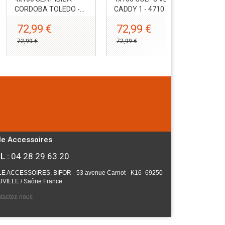
CORDOBA TOLEDO -...
CADDY 1 - 4710
JUS
72,99 €
72,99 €
6
72,99 €
72,99 €
67,
le Accessoires
L :
04 28 29 63 20
E ACCESSOIRES, BIFOR - 53 avenue Carnot - K16- 69250
VILLE / Saône France
tactez-nous