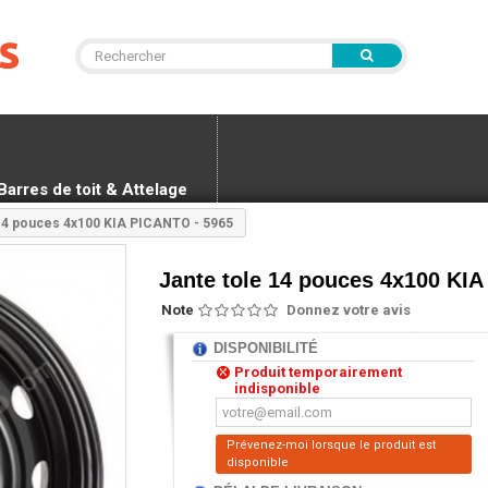
Barres de toit & Attelage
 14 pouces 4x100 KIA PICANTO - 5965
Jante tole 14 pouces 4x100 KI
Note
Donnez votre avis
DISPONIBILITÉ
Produit temporairement
indisponible
Prévenez-moi lorsque le produit est
disponible