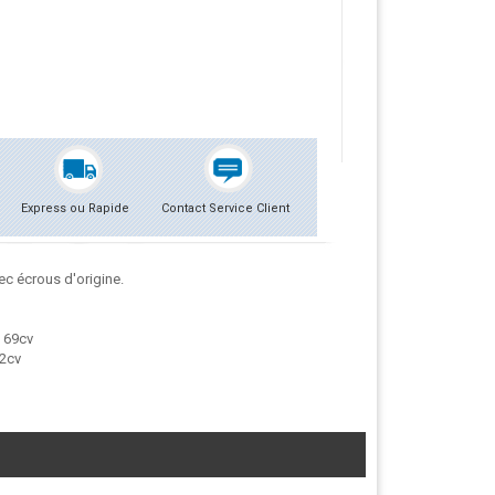
Express ou Rapide
Contact Service Client
c écrous d'origine.
G 69cv
82cv