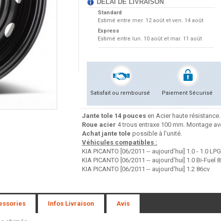
DÉLAI DE LIVRAISON
Standard
Estimé entre
mer. 12 août et ven. 14 août
Express
Estimé entre
lun. 10 août et mar. 11 août
Satisfait ou remboursé
Paiement Sécurisé
Jante tole 14 pouces
en Acier haute résistance.
Roue acier
4 trous entraxe 100 mm. Montage ave
Achat jante tole
possible à l'unité.
Véhicules compatibles :
KIA PICANTO [06/2011 -- aujourd'hui] 1.0 - 1.0 LP
KIA PICANTO [06/2011 -- aujourd'hui] 1.0 Bi-Fuel 
KIA PICANTO [06/2011 -- aujourd'hui] 1.2 86cv
essories
Infos Livraison
Avis