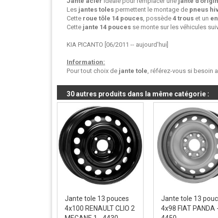
Jante acier
idéale pour remplacer une
jante d'origi
Les
jantes toles
permettent le montage de
pneus hi
Cette
roue tôle
14 pouces
, possède
4 trous
et un
en
Cette
jante 14 pouces
se monte sur les véhicules suiv
KIA PICANTO [06/2011 -- aujourd'hui]
Information:
Pour tout choix de
jante tole
, référez-vous si besoin 
30 autres produits dans la même catégorie :
Jante tole 13 pouces
Jante tole 13 pou
4x100 RENAULT CLIO 2
4x98 FIAT PANDA 
MEGANE 1 - 4430
4450