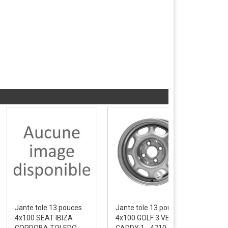
Jante tole 13 pouces
Jante tole 13 pouces
Jan
4x100 SEAT IBIZA
4x100 GOLF 3 VENTO
4x1
CORDOBA TOLEDO -...
CADDY 1 - 4710
JUS