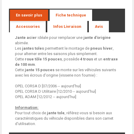
En savoir plus
Fiche technique
Accessories
Infos Livraison
Avis
Jante acier
idéale pour remplacer une
jante d'origine
abimée.
Les
jantes toles
permettent le montage de
pneus hiver
,
pour alterner entre les saisons plus simplement.
Cette
roue tôle
15 pouces
, possède
4 trous
et un
entraxe
de 100 mm
.
Cette
jante 15 pouces
se monte sur les véhicules suivants
avec les écrous d'origine (visserie non fournie) :
OPEL CORSA D [07/2006 -- aujourd'hui]
OPEL CORSA D Utilitaire [12/2010 -- aujourd'hui]
OPEL ADAM [12/2012 -- aujourd'hui]
Information:
Pour tout choix de
jante tole
, référez-vous si besoin aux
caractéristiques du véhicule disponibles dans son carnet
d'utilisation.