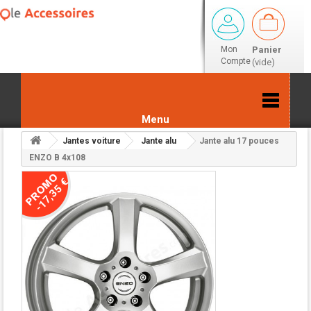
Mon
Panier
Compte
(vide)
Menu
Jantes voiture
Jante alu
Jante alu 17 pouces
Retour aux résultats
ENZO B 4x108
-17,35 €