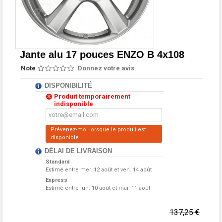
Jante alu 17 pouces ENZO B 4x108
Note
Donnez votre avis
DISPONIBILITÉ
Produit temporairement
indisponible
Prévenez-moi lorsque le produit est
disponible
DÉLAI DE LIVRAISON
Standard
Estimé entre
mer. 12 août et ven. 14 août
Express
Estimé entre
lun. 10 août et mar. 11 août
137,25 €