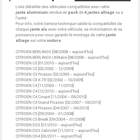
Liste détaillée des véhicules compatibles avec cette
jante aluminium
vendue en
pack
de
4 jantes
alliage
ou à
l'unité :
Pour info, notre Service technique valide la compatibilité de
chaque
jante alu
avec votre véhicule, sa motorisation et sa
puissance pour vous garantir le montage de cette
jante
alliage
sur votre
voiture
.
CITROEN BERLINGO [08/2008 -- aujourd'hui]
CITROEN BERLINGO Utilitaire [08/2008 -- aujourd'hui]
CITROEN C3 [01/2010 -- aujourd'hui]
CITROEN C3 [02/2002 -- 12/2009]
CITROEN C3 Picasso [02/2009 -- aujourd'hui]
CITROEN C3 X-TR [02/2002 -- 10/2009]
CITROEN C4 [11/2004 -- 11/2010]
CITROEN C4 [12/2010 -- aujourd'hui]
CITROEN C4 Coupé [11/2004 -- 09/2010]
CITROEN C4 Grand Picasso [02/2007 -- 04/2013]
CITROEN C4 Picasso [04/2007 -- 04/2013]
CITROEN C5 [09/2004 -- 01/2008]
CITROEN C5 Break [09/2004 -- 01/2008]
CITROEN DS3 [01/2010 -- aujourd'hui]
CITROEN DS3 Cabriolet [11/2012 -- aujourd'hui]
CITROEN DS4 [03/2011 -- aujourd'hui]