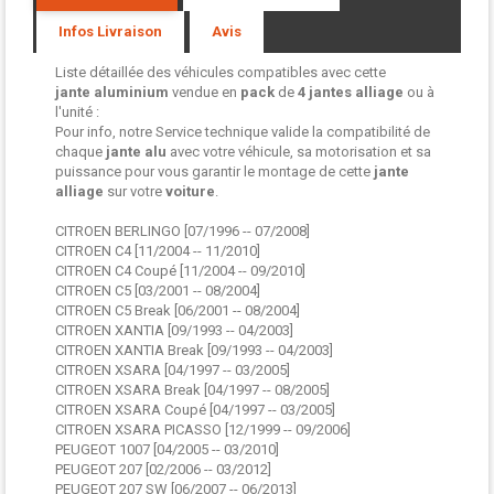
Infos Livraison
Avis
Liste détaillée des véhicules compatibles avec cette
jante aluminium
vendue en
pack
de
4 jantes
alliage
ou à
l'unité :
Pour info, notre Service technique valide la compatibilité de
chaque
jante alu
avec votre véhicule, sa motorisation et sa
puissance pour vous garantir le montage de cette
jante
alliage
sur votre
voiture
.
CITROEN BERLINGO [07/1996 -- 07/2008]
CITROEN C4 [11/2004 -- 11/2010]
CITROEN C4 Coupé [11/2004 -- 09/2010]
CITROEN C5 [03/2001 -- 08/2004]
CITROEN C5 Break [06/2001 -- 08/2004]
CITROEN XANTIA [09/1993 -- 04/2003]
CITROEN XANTIA Break [09/1993 -- 04/2003]
CITROEN XSARA [04/1997 -- 03/2005]
CITROEN XSARA Break [04/1997 -- 08/2005]
CITROEN XSARA Coupé [04/1997 -- 03/2005]
CITROEN XSARA PICASSO [12/1999 -- 09/2006]
PEUGEOT 1007 [04/2005 -- 03/2010]
PEUGEOT 207 [02/2006 -- 03/2012]
PEUGEOT 207 SW [06/2007 -- 06/2013]