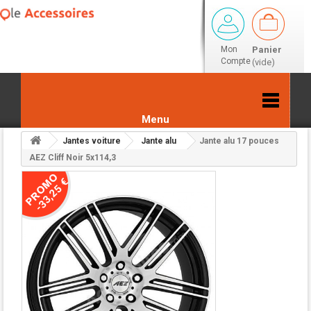
Mon
Panier
Compte
(vide)
Menu
Jantes voiture
Jante alu
Jante alu 17 pouces
Retour aux résultats
AEZ Cliff Noir 5x114,3
-33,25 €