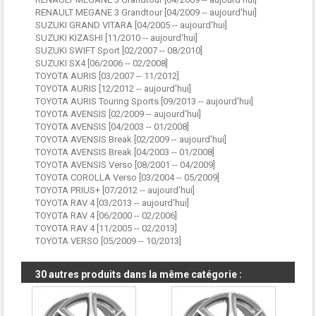
RENAULT MEGANE 3 Grandtour [04/2009 -- aujourd'hui]
SUZUKI GRAND VITARA [04/2005 -- aujourd'hui]
SUZUKI KIZASHI [11/2010 -- aujourd'hui]
SUZUKI SWIFT Sport [02/2007 -- 08/2010]
SUZUKI SX4 [06/2006 -- 02/2008]
TOYOTA AURIS [03/2007 -- 11/2012]
TOYOTA AURIS [12/2012 -- aujourd'hui]
TOYOTA AURIS Touring Sports [09/2013 -- aujourd'hui]
TOYOTA AVENSIS [02/2009 -- aujourd'hui]
TOYOTA AVENSIS [04/2003 -- 01/2008]
TOYOTA AVENSIS Break [02/2009 -- aujourd'hui]
TOYOTA AVENSIS Break [04/2003 -- 01/2008]
TOYOTA AVENSIS Verso [08/2001 -- 04/2009]
TOYOTA COROLLA Verso [03/2004 -- 05/2009]
TOYOTA PRIUS+ [07/2012 -- aujourd'hui]
TOYOTA RAV 4 [03/2013 -- aujourd'hui]
TOYOTA RAV 4 [06/2000 -- 02/2006]
TOYOTA RAV 4 [11/2005 -- 02/2013]
TOYOTA VERSO [05/2009 -- 10/2013]
30 autres produits dans la même catégorie :