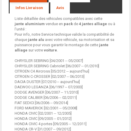
Infos Livraison
Avis
Liste détaillée des véhicules compatibles avec cette
jante aluminium
vendue en
pack
de
4 jantes
alliage
ou à
l'unité :
Pour info, notre Service technique valide la compatibilité de
chaque
jante alu
avec votre véhicule, sa motorisation et sa
puissance pour vous garantir le montage de cette
jante
alliage
sur votre
voiture
.
CHRYSLER SEBRING [04/2001 -- 05/2007]
CHRYSLER SEBRING Cabriolet [06/2007 -- 01/2010]
CITROEN C4 Aircross [05/2012 -- aujourd'hui]
CITROEN C-CROSSER [02/2007 -- 06/2013]
DACIA DUSTER [07/2010 -- aujourd'hui]
DAEWOO LEGANZA [06/1997 -- 07/2003]
DODGE AVENGER [06/2007 -- 11/2010]
DODGE CALIBER [06/2006 -- 02/2011]
FIAT SEDICI [06/2006 -- 09/2014]
FORD MAVERICK [02/2001 -- 05/2008]
HONDA CIVIC [02/2001 -- 12/2005]
HONDA CIVIC [09/2005 -- 01/2012]
HONDA CIVIC 4 portes [09/2005 -- 12/2011]
HONDA CR-V [01/2007 -- 09/2012]