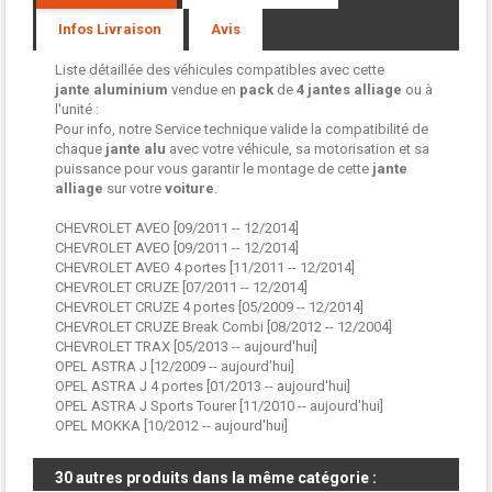
Infos Livraison
Avis
Liste détaillée des véhicules compatibles avec cette
jante aluminium
vendue en
pack
de
4 jantes
alliage
ou à
l'unité :
Pour info, notre Service technique valide la compatibilité de
chaque
jante alu
avec votre véhicule, sa motorisation et sa
puissance pour vous garantir le montage de cette
jante
alliage
sur votre
voiture
.
CHEVROLET AVEO [09/2011 -- 12/2014]
CHEVROLET AVEO [09/2011 -- 12/2014]
CHEVROLET AVEO 4 portes [11/2011 -- 12/2014]
CHEVROLET CRUZE [07/2011 -- 12/2014]
CHEVROLET CRUZE 4 portes [05/2009 -- 12/2014]
CHEVROLET CRUZE Break Combi [08/2012 -- 12/2004]
CHEVROLET TRAX [05/2013 -- aujourd'hui]
OPEL ASTRA J [12/2009 -- aujourd'hui]
OPEL ASTRA J 4 portes [01/2013 -- aujourd'hui]
OPEL ASTRA J Sports Tourer [11/2010 -- aujourd'hui]
OPEL MOKKA [10/2012 -- aujourd'hui]
30 autres produits dans la même catégorie :