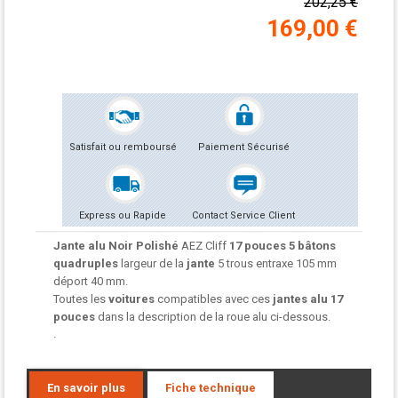
202,25 €
169,00 €
Satisfait ou remboursé
Paiement Sécurisé
Express ou Rapide
Contact Service Client
Jante alu Noir Polishé
AEZ Cliff
17 pouces 5 bâtons
quadruples
largeur de la
jante
5 trous entraxe 105 mm
déport 40 mm.
Toutes les
voitures
compatibles avec ces
jantes alu
17
pouces
dans la description de la roue alu ci-dessous.
.
En savoir plus
Fiche technique