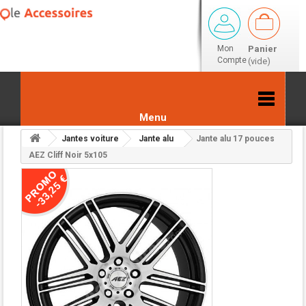
Mon
Panier
Compte
(vide)
Menu
Jantes voiture
Jante alu
Jante alu 17 pouces
Retour aux résultats
AEZ Cliff Noir 5x105
-33,25 €