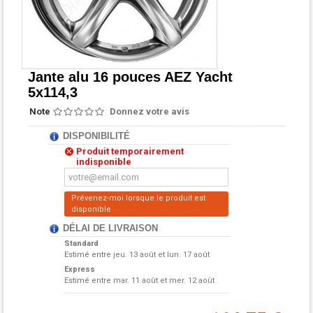
Jante alu 16 pouces AEZ Yacht
5x114,3
Note
Donnez votre avis
DISPONIBILITÉ
Produit temporairement
indisponible
Prévenez-moi lorsque le produit est
disponible
DÉLAI DE LIVRAISON
Standard
Estimé entre
jeu. 13 août et lun. 17 août
Express
Estimé entre
mar. 11 août et mer. 12 août