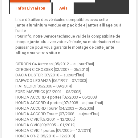
Infos Livraison
Avis
Liste détaillée des véhicules compatibles avec cette
jante aluminium
vendue en
pack
de
4 jantes
alliage
ou à
l'unité :
Pour info, notre Service technique valide la compatibilité de
chaque
jante alu
avec votre véhicule, sa motorisation et sa
puissance pour vous garantir le montage de cette
jante
alliage
sur votre
voiture
.
CITROEN C4 Aircross [05/2012 -- aujourd'hui]
CITROEN C-CROSSER [02/2007 -- 06/2013]
DACIA DUSTER [07/2010 -- aujourd'hui]
DAEWOO LEGANZA [06/1997 -- 07/2003]
FIAT SEDICI [06/2006 -- 09/2014]
FORD MAVERICK [02/2001 -- 05/2008]
HONDA ACCORD 4 portes [02/2003 -- 06/2008]
HONDA ACCORD 4 portes [07/2008 -- aujourd'hui]
HONDA ACCORD Tourer [04/2003 -- 06/2008]
HONDA ACCORD Tourer [07/2008 -- aujourd'hui]
HONDA CIVIC [02/2001 -- 12/2005]
HONDA CIVIC [09/2005 -- 01/2012]
HONDA CIVIC 4 portes [09/2005 -- 12/2011]
HONDA CR-Z [05/2010 -- 12/2013]