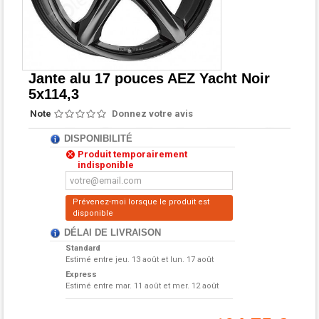
Jante alu 17 pouces AEZ Yacht Noir
5x114,3
Note
Donnez votre avis
DISPONIBILITÉ
Produit temporairement
indisponible
Prévenez-moi lorsque le produit est
disponible
DÉLAI DE LIVRAISON
Standard
Estimé entre
jeu. 13 août et lun. 17 août
Express
Estimé entre
mar. 11 août et mer. 12 août