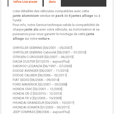
Infos Livraison
Avis
Liste détaillée des véhicules compatibles avec cette
jante aluminium
vendue en
pack
de
4 jantes
alliage
ou à
l'unité :
Pour info, notre Service technique valide la compatibilité de
chaque
jante alu
avec votre véhicule, sa motorisation et sa
puissance pour vous garantir le montage de cette
jante
alliage
sur votre
voiture
.
CHRYSLER SEBRING [04/2001 -- 05/2007]
CHRYSLER SEBRING Cabriolet [06/2007 -- 01/2010]
CITROEN C-CROSSER [02/2007 -- 06/2013]
DACIA DUSTER [07/2010 -- aujourd'hui]
DAEWOO LEGANZA [06/1997 -- 07/2003]
DODGE AVENGER [06/2007 -- 11/2010]
DODGE CALIBER [06/2006 -- 02/2011]
FIAT SEDICI [06/2006 -- 09/2014]
FORD MAVERICK [02/2001 -- 05/2008]
HONDA CIVIC [02/2001 -- 12/2005]
HONDA CR-Z [05/2010 -- 12/2013]
HONDA FR-V [02/2005 -- 10/2009]
HYUNDAI GRANDEUR [04/2005 -- 10/2011]
HYUNDAI SONATA [01/2005 -- 05/2011]
JEEP COMPASS [08/2006 -- aujourd'hui]