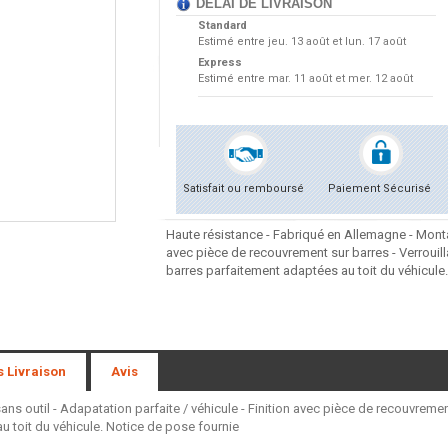
DÉLAI DE LIVRAISON
Standard
Estimé entre
jeu. 13 août et lun. 17 août
Express
Estimé entre
mar. 11 août et mer. 12 août
Satisfait ou remboursé
Paiement Sécurisé
Haute résistance - Fabriqué en Allemagne - Montag
avec pièce de recouvrement sur barres - Verrouil
barres parfaitement adaptées au toit du véhicule
s Livraison
Avis
s outil - Adapatation parfaite / véhicule - Finition avec pièce de recouvremen
 toit du véhicule. Notice de pose fournie