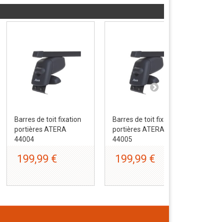
Barres de toit fixation
Barres de toit fixation
Bar
portières ATERA
portières ATERA
por
44004
44005
44
199,99 €
199,99 €
1