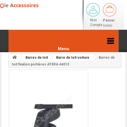
Mon
Panier
Compte
(vide)
Menu
Barres de toit
Barre de toit voiture
Barres de
Retour aux résultats
toit fixation portières ATERA 44015