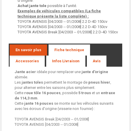
d'origine.
Achat jante tole
possible à l'unité.
Exemples de véhicules compatibles (La fiche
technique présente la liste complète) :
TOYOTA AVENSIS [04/2003 -- 01/2008] 2.2 D-4D 150cv
TOYOTA AVENSIS [04/2003 -- 01/2008] 2.2 D-4D 150cv
TOYOTA AVENSIS Break [04/2003 -- 01/2008] 2.2 D-4D 150cv
En savoir plus
Fiche technique
Accessories
Infos Livraison
Avis
Jante acier
idéale pour remplacer une
jante d'origine
abimée.
Les
jantes toles
permettent le montage de
pneus hiver
,
pour alterner entre les saisons plus simplement.
Cette
roue tôle
16 pouces
, possède
5 trous
et un
entraxe
de 114,3 mm
.
Cette
jante 16 pouces
se monte sur les véhicules suivants
avec les écrous d'origine (visserie non fournie) :
TOYOTA AVENSIS Break [04/2003 -- 01/2008]
TOYOTA AVENSIS [04/2003 -- 01/2008]