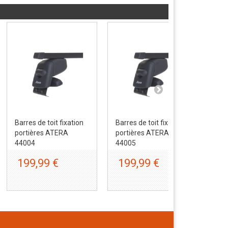
Barres de toit fixation
Barres de toit fixation
Bar
portières ATERA
portières ATERA
por
44004
44005
44
199,99 €
199,99 €
1