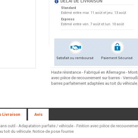
DÉLAI DE LIVRAISON
Standard
Estimé entre
mar. 11 août et jeu. 13 août
Express
Estimé entre
ven. 7 août et lun. 10 août
Satisfait ou remboursé
Paiement Sécurisé
Haute résistance - Fabriqué en Allemagne - Montag
avec pièce de recouvrement sur barres - Verrouil
barres parfaitement adaptées au toit du véhicule
s Livraison
Avis
s outil - Adapatation parfaite / véhicule - Finition avec pièce de recouvremen
 toit du véhicule. Notice de pose fournie