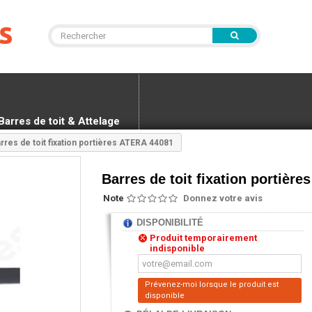
Barres de toit & Attelage
rres de toit fixation portières ATERA 44081
Barres de toit fixation portièr
Note
Donnez votre avis
DISPONIBILITÉ
Produit temporairement
indisponible
Prévenez-moi lorsque le produit est
disponible