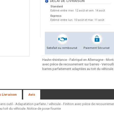
DÉLAI DE LIVRAISON
Standard
Estimé entre
mer. 12 août et ven. 14 août
Express
Estimé entre
lun. 10 août et mar. 11 août
Satisfait ou remboursé
Paiement Sécurisé
Haute résistance - Fabriqué en Allemagne - Montag
avec pièce de recouvrement sur barres - Verrouil
barres parfaitement adaptées au toit du véhicule
s Livraison
Avis
s outil - Adapatation parfaite / véhicule - Finition avec pièce de recouvremen
 toit du véhicule. Notice de pose fournie