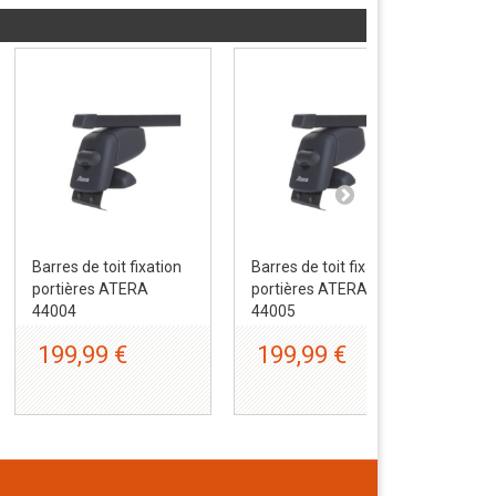
Barres de toit fixation
Barres de toit fixation
Bar
portières ATERA
portières ATERA
por
44004
44005
44
199,99 €
199,99 €
1