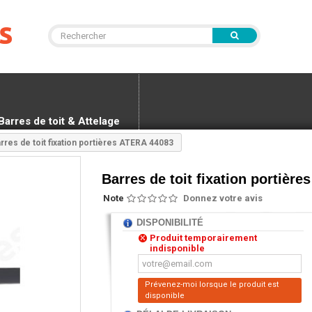
Barres de toit & Attelage
rres de toit fixation portières ATERA 44083
Barres de toit fixation portièr
Note
Donnez votre avis
DISPONIBILITÉ
Produit temporairement
indisponible
Prévenez-moi lorsque le produit est
disponible