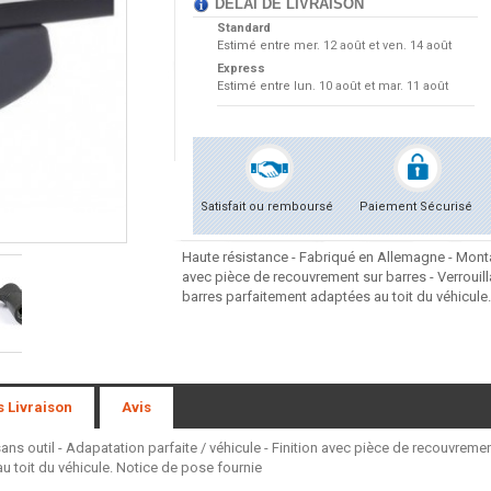
DÉLAI DE LIVRAISON
Standard
Estimé entre
mer. 12 août et ven. 14 août
Express
Estimé entre
lun. 10 août et mar. 11 août
Satisfait ou remboursé
Paiement Sécurisé
Haute résistance - Fabriqué en Allemagne - Montag
avec pièce de recouvrement sur barres - Verrouil
barres parfaitement adaptées au toit du véhicule
s Livraison
Avis
s outil - Adapatation parfaite / véhicule - Finition avec pièce de recouvremen
 toit du véhicule. Notice de pose fournie