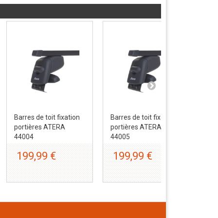
Barres de toit fixation
Barres de toit fixation
Bar
portières ATERA
portières ATERA
por
44004
44005
44
199,99 €
199,99 €
1