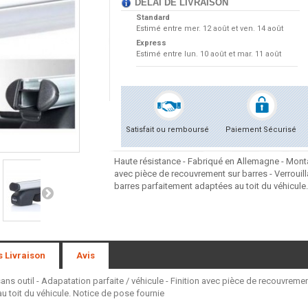
DÉLAI DE LIVRAISON
Standard
Estimé entre
mer. 12 août et ven. 14 août
Express
Estimé entre
lun. 10 août et mar. 11 août
Satisfait ou remboursé
Paiement Sécurisé
Haute résistance - Fabriqué en Allemagne - Montag
avec pièce de recouvrement sur barres - Verrouil
barres parfaitement adaptées au toit du véhicule
s Livraison
Avis
s outil - Adapatation parfaite / véhicule - Finition avec pièce de recouvremen
 toit du véhicule. Notice de pose fournie