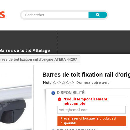
Barres de toit & Attelage
rres de toit fixation rail d'origine ATERA 44207
Barres de toit fixation rail d'o
Note
Donnez votre avis
DISPONIBILITÉ
Produit temporairement
indisponible
Prévenez-moi lorsque le produit est
disponible