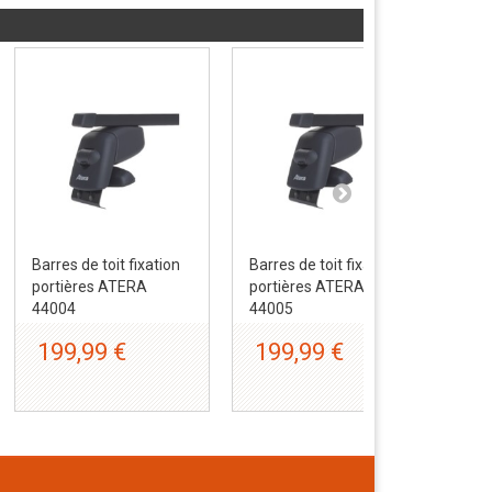
Barres de toit fixation
Barres de toit fixation
Bar
portières ATERA
portières ATERA
por
44004
44005
44
199,99 €
199,99 €
1