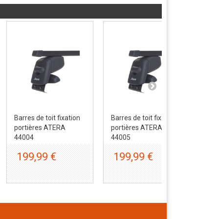
Barres de toit fixation
Barres de toit fixation
Bar
portières ATERA
portières ATERA
por
44004
44005
44
199,99 €
199,99 €
1