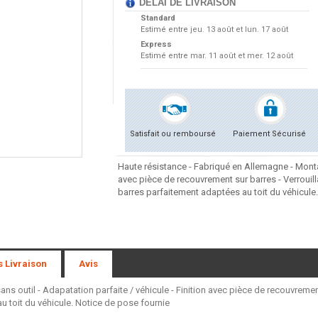
DÉLAI DE LIVRAISON
Standard
Estimé entre
jeu. 13 août et lun. 17 août
Express
Estimé entre
mar. 11 août et mer. 12 août
Satisfait ou remboursé
Paiement Sécurisé
Haute résistance - Fabriqué en Allemagne - Montag
avec pièce de recouvrement sur barres - Verrouil
barres parfaitement adaptées au toit du véhicule
s Livraison
Avis
s outil - Adapatation parfaite / véhicule - Finition avec pièce de recouvremen
 toit du véhicule. Notice de pose fournie