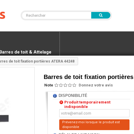
Barres de toit & Attelage
rres de toit fixation portières ATERA 44248
Barres de toit fixation portièr
Note
Donnez votre avis
DISPONIBILITÉ
Produit temporairement
indisponible
Prévenez-moi lorsque le produit est
disponible