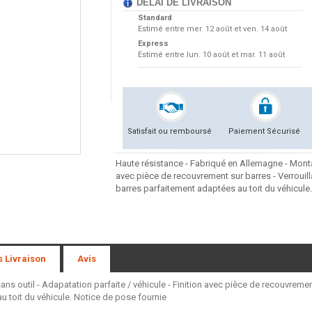
DÉLAI DE LIVRAISON
Standard
Estimé entre
mer. 12 août et ven. 14 août
Express
Estimé entre
lun. 10 août et mar. 11 août
Satisfait ou remboursé
Paiement Sécurisé
Haute résistance - Fabriqué en Allemagne - Montag
avec pièce de recouvrement sur barres - Verrouil
barres parfaitement adaptées au toit du véhicule
s Livraison
Avis
s outil - Adapatation parfaite / véhicule - Finition avec pièce de recouvremen
 toit du véhicule. Notice de pose fournie