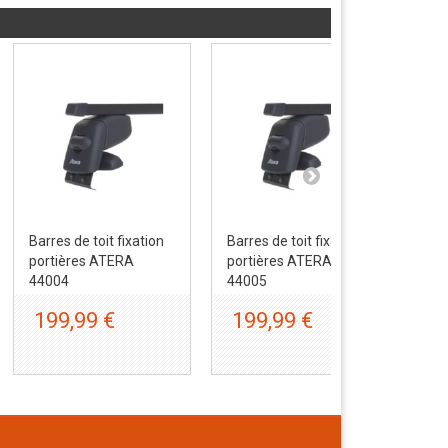
Barres de toit fixation
Barres de toit fixation
Bar
portières ATERA
portières ATERA
por
44004
44005
44
199,99 €
199,99 €
1