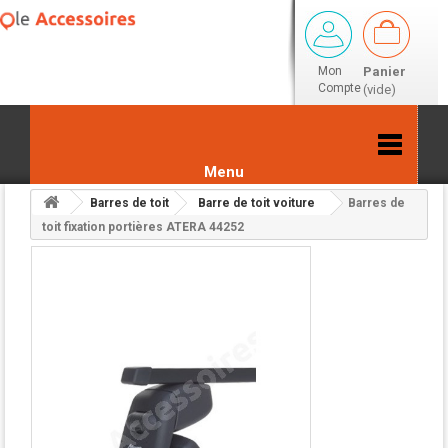
Mon
Panier
Compte
(vide)
Menu
Barres de toit
Barre de toit voiture
Barres de
Retour aux résultats
toit fixation portières ATERA 44252