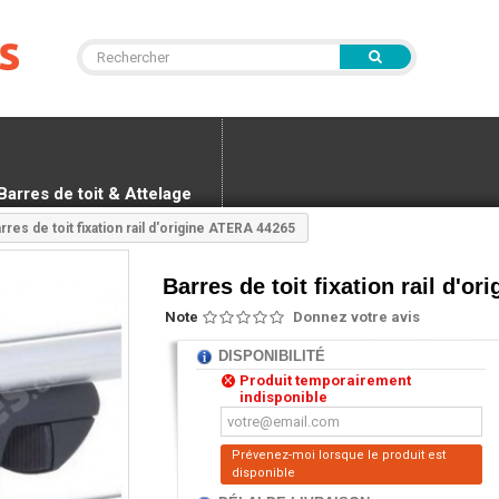
Barres de toit & Attelage
rres de toit fixation rail d'origine ATERA 44265
Barres de toit fixation rail d'o
Note
Donnez votre avis
DISPONIBILITÉ
Produit temporairement
indisponible
Prévenez-moi lorsque le produit est
disponible