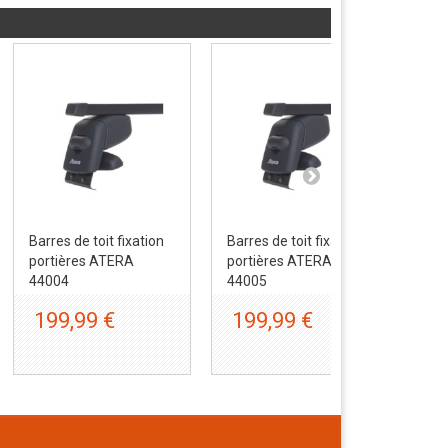
Barres de toit fixation
Barres de toit fixation
Bar
portières ATERA
portières ATERA
por
44004
44005
44
199,99 €
199,99 €
1