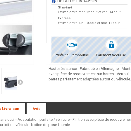
DÉLAI DE LIVRAISON
Standard
Estimé entre
mer. 12 août et ven. 14 août
Express
Estimé entre
lun. 10 août et mar. 11 août
Satisfait ou remboursé
Paiement Sécurisé
Haute résistance - Fabriqué en Allemagne - Montag
avec pièce de recouvrement sur barres - Verrouil
barres parfaitement adaptées au toit du véhicule
s Livraison
Avis
s outil - Adapatation parfaite / véhicule - Finition avec pièce de recouvremen
 toit du véhicule. Notice de pose fournie